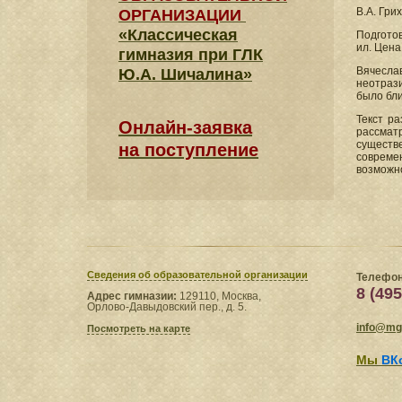
В.А. Гри
ОРГАНИЗАЦИИ
«Классическая
Подготов
ил. Цена
гимназия при ГЛК
Вячесла
Ю.А. Шичалина»
неотрази
было бли
Текст ра
Онлайн-заявка
рассматр
существ
на поступление
совреме
возможно
Сведения​ об образовательной организации
Телефон
8 (495
Адрес гимназии:
129110, Москва,
Орлово-Давыдовский пер., д. 5.
info@mgl
Посмотреть на карте
Мы
ВК