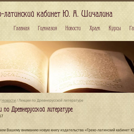
о-латинский кабинет Ю. А. Шичалина
Главная
Гимназия
Новости
Храм
Курсы
Га
/
Новости
/ Лекции по Древнерусской литературе
и по Древнерусской литературе
17
ем Вашему вниманию новую книгу издательства «Греко-латинский кабинет Ю