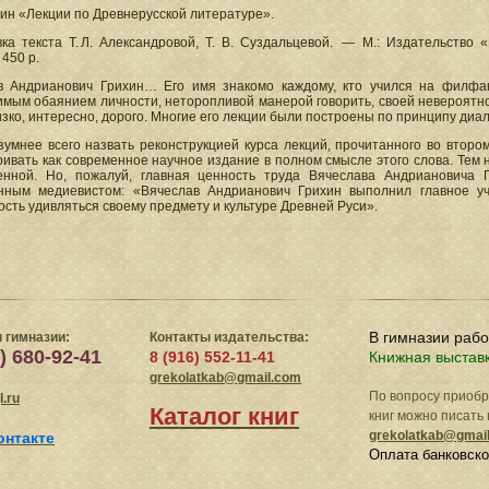
хин «Лекции по Древнерусской литературе».
ка текста Т. Л. Александровой, Т. В. Суздальцевой. — М.: Издательство «
 450 р.
в Андрианович Грихин… Его имя знакомо каждому, кто учился на филфа
мым обаянием личности, неторопливой манерой говорить, своей невероятно
зко, интересно, дорого. Многие его лекции были построены по принципу диал
зумнее всего назвать реконструкцией курса лекций, прочитанного во второ
ивать как современное научное издание в полном смысле этого слова. Тем 
енной. Но, пожалуй, главная ценность труда Вячеслава Андриановича 
нным медиевистом: «Вячеслав Андрианович Грихин выполнил главное уч
сть удивляться своему предмету и культуре Древней Руси».
В гимназии раб
 гимназии:
Контакты издательства:
) 680-92-41
8 (916) 552-11-41
Книжная выстав
grekolatkab@gmail.com
По вопросу приоб
.ru
Каталог книг
книг можно писать 
grekolatkab@gmai
онтакте
Оплата банковско