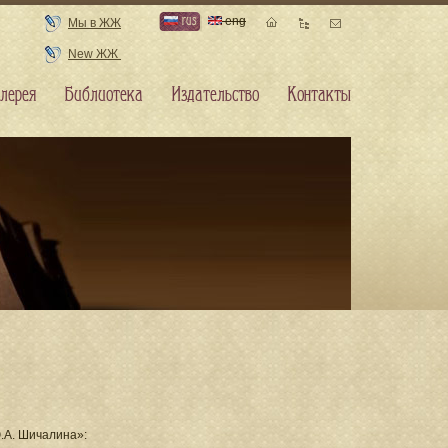
rus
eng
Мы в ЖЖ
New ЖЖ
лерея
Библиотека
Издательство
Контакты
.А. Шичалина»: