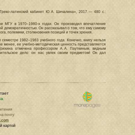
Греко-латинский кабинет Ю. А. Шичалина», 2017. — 480 с.:
ке МГУ в 1970–1980-х годах. Он производил впечатление
й демократичностью. Он рассказывал о том, что ему самому
ога, полемики, столкновения позиций и точек зрения.
м семестре 1982–1983 учебного года. Конечно, книгу нельзя
не менее, ее учебно-методическая ценность представляется
Грихина отмечена профессором А. А. Пауткиным, видным
ительское дело: он нас увлек своим предметом! Он дал
отает
ка.
ретения
на почту:
l.com
й картой