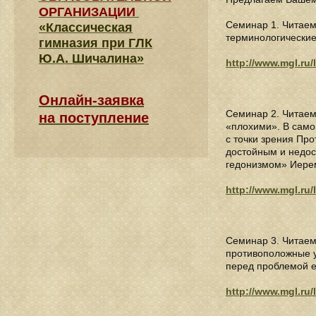
ОРГАНИЗАЦИИ
Семинар 1. Читаем
«Классическая
терминологические
гимназия при ГЛК
Ю.А. Шичалина»
http://www.mgl.ru/
Онлайн-заявка
Семинар 2. Читаем
на поступление
«плохими». В самом
с точки зрения Про
достойным и недос
гедонизмом» Иерем
http://www.mgl.ru/
Семинар 3. Читаем
противоположные уд
перед проблемой е
http://www.mgl.ru/