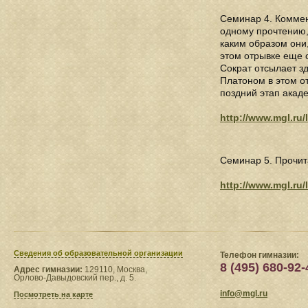
Семинар 4. Коммен
одному прочтению, 
каким образом они
этом отрывке еще 
Сократ отсылает з
Платоном в этом о
поздний этап акад
http://www.mgl.ru/
Семинар 5. Прочит
http://www.mgl.ru/
Сведения​ об образовательной организации
Телефон гимназии:
8 (495) 680-92-
Адрес гимназии:
129110, Москва,
Орлово-Давыдовский пер., д. 5.
info@mgl.ru
Посмотреть на карте