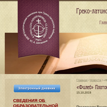
Греко-латин
Глав
Главная
/
Новости
/ «
«Филеб» Плато
15.10.2019
СВЕДЕНИЯ​ ОБ
ОБРАЗОВАТЕЛЬНОЙ
Предлагаем Вашем