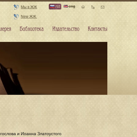
rus
eng
Мы в ЖЖ
New ЖЖ
лерея
Библиотека
Издательство
Контакты
огослова и Иоанна Златоустого