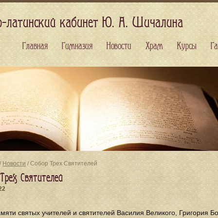
о-латинский кабинет Ю. А. Шичалина
Главная
Гимназия
Новости
Храм
Курсы
Га
/
Новости
/ Собор Трех Святителей
 Трех Святителей
22
мяти святых учителей и святителей Василия Великого, Григория Б