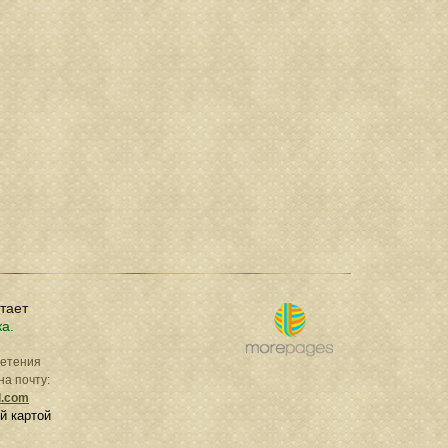
отает
ка.
ретения
на почту:
l.com
й картой