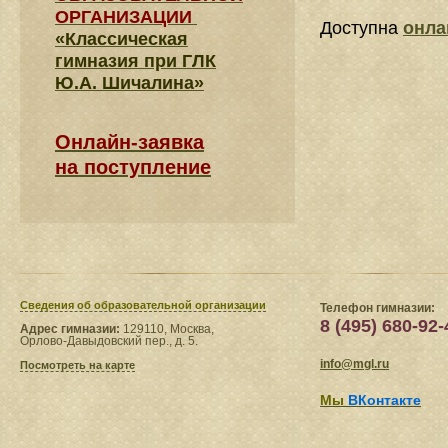
ОРГАНИЗАЦИИ
Доступна
онла
«Классическая
гимназия при ГЛК
Ю.А. Шичалина»
Онлайн-заявка
на поступление
Сведения​ об образовательной организации
Телефон гимназии:
8 (495) 680-92-
Адрес гимназии:
129110, Москва,
Орлово-Давыдовский пер., д. 5.
info@mgl.ru
Посмотреть на карте
Мы
ВКонтакте