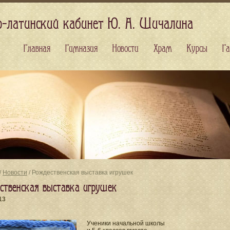
о-латинский кабинет Ю. А. Шичалина
Главная
Гимназия
Новости
Храм
Курсы
Га
/
Новости
/ Рождественская выставка игрушек
ственская выставка игрушек
13
Ученики начальной школы