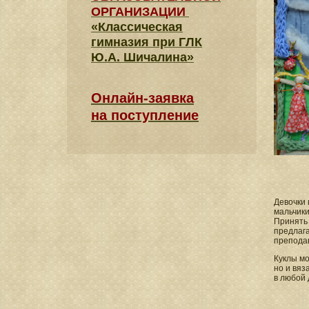
ОРГАНИЗАЦИИ
«Классическая
гимназия при ГЛК
Ю.А. Шичалина»
Онлайн-заявка
на поступление
Девочки 
мальчики
Принять 
предлаг
препода
Куклы мо
но и вя
в любой 