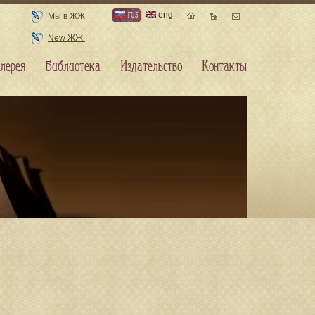
rus
eng
Мы в ЖЖ
New ЖЖ
лерея
Библиотека
Издательство
Контакты