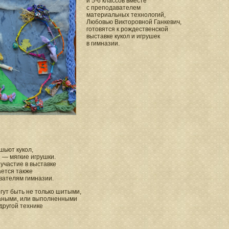
и 5-6 классов вместе
с преподавателем
материальных технологий,
Любовью Викторовной Ганкевич,
готовятся к рождественской
выставке кукол и игрушек
в гимназии.
шьют кукол,
 — мягкие игрушки.
участие в выставке
ается также
вателям гимназии.
гут быть не только шитыми,
заными, или выполненными
другой технике