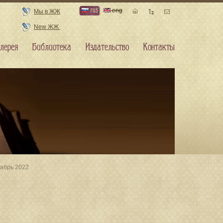
rus
eng
Мы в ЖЖ
New ЖЖ
лерея
Библиотека
Издательство
Контакты
кабрь 2022