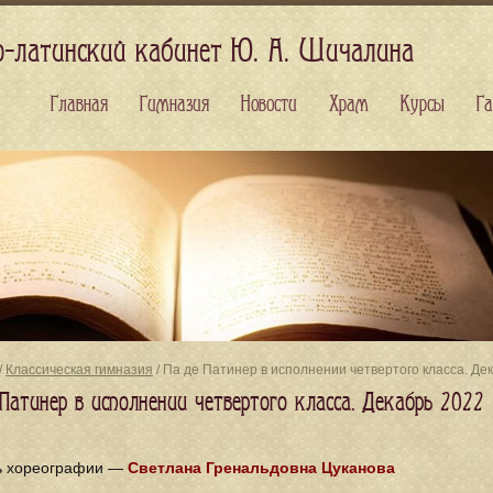
о-латинский кабинет Ю. А. Шичалина
Главная
Гимназия
Новости
Храм
Курсы
Га
/
Классическая гимназия
/ Па де Патинер в исполнении четвертого класса. Де
Патинер в исполнении четвертого класса. Декабрь 2022
ь хореографии —
Светлана Гренальдовна Цуканова