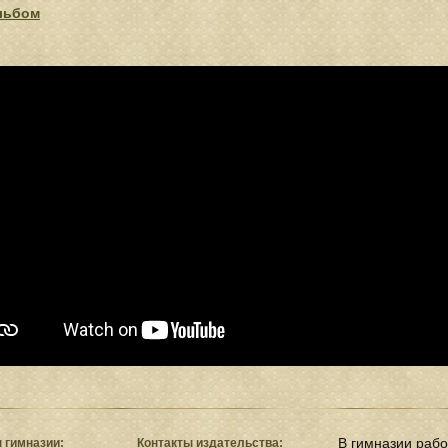
льбом
В гимназии раб
 гимназии:
Контакты издательства: