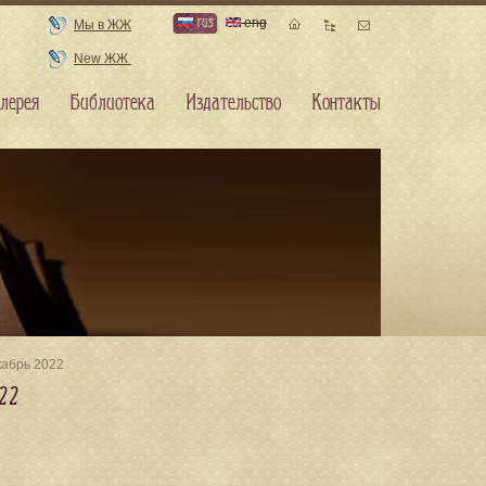
rus
eng
Мы в ЖЖ
New ЖЖ
лерея
Библиотека
Издательство
Контакты
кабрь 2022
022