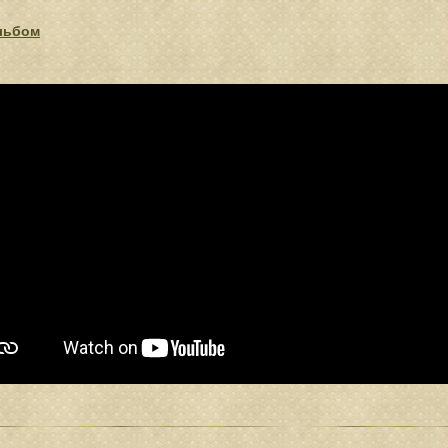
льбом