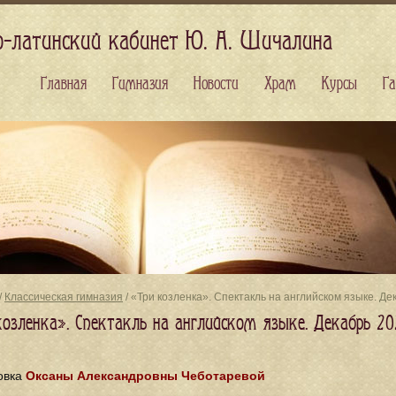
о-латинский кабинет Ю. А. Шичалина
Главная
Гимназия
Новости
Храм
Курсы
Га
/
Классическая гимназия
/ «Три козленка». Спектакль на английском языке. Де
козленка». Спектакль на английском языке. Декабрь 2
овка
Оксаны Александровны Чеботаревой