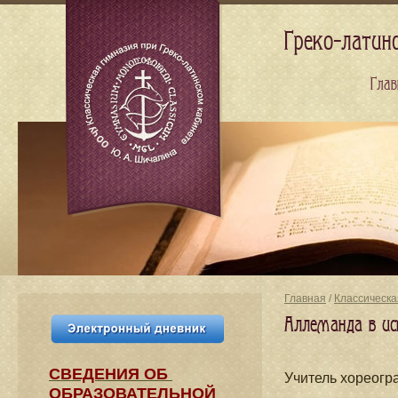
Греко-латин
Глав
Главная
/
Классическа
Аллеманда в ис
СВЕДЕНИЯ​ ОБ
Учитель хореог
ОБРАЗОВАТЕЛЬНОЙ