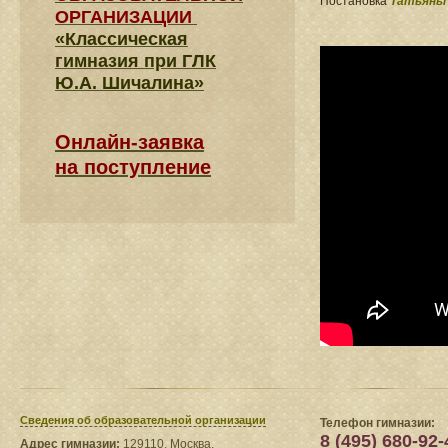
Постановка
Татьяны
ОРГАНИЗАЦИИ
«Классическая
гимназия при ГЛК
Ю.А. Шичалина»
Онлайн-заявка
на поступление
Сведения​ об образовательной организации
Телефон гимназии:
8 (495) 680-92-
Адрес гимназии:
129110, Москва,