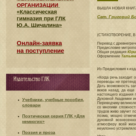
ОРГАНИЗАЦИИ
ВЫШЛА НОВАЯ КНИГ
«Классическая
Свт. Григорий Б
гимназия при ГЛК
Ю.А. Шичалина»
(СТИХОТВОРЕНИЕ, В
Онлайн-заявка
Перевод с древнегреч
Предисловие митропо
на поступление
Общая редакция
Юри
Оформление
Татьян
Из Предисловия к из
«Когда речь заходит 
Издательство ГЛК
переводы не претенду
Дать возможность за
веков назад, да еще
настоящего издания п
Духовной Академии ие
Учебники, учебные пособия,
Переводчику великоле
словари
со многими сложност
трудов живо звучит п
Поэтическая серия ГЛК «Для
поэма, мощно отмеч
духовной вознесенно
немногих»
атмосферу всей жизн
неуклонно устремлялс
Поэзия и проза