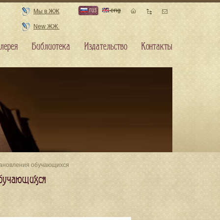
rus
eng
Мы в ЖЖ
New ЖЖ
лерея
Библиотека
Издательство
Контакты
становления обучающихся
обучающихся