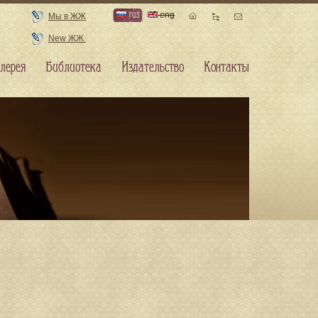
rus
eng
Мы в ЖЖ
New ЖЖ
лерея
Библиотека
Издательство
Контакты