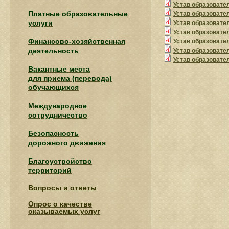
Устав образовател
Платные образовательные
Устав образовател
услуги
Устав образовател
Устав образовател
Финансово-хозяйственная
Устав образовател
деятельность
Устав образовател
Устав образовател
Вакантные места
для приема (перевода)
обучающихся
Международное
сотрудничество
Безопасность
дорожного движения
Благоустройство
территорий
Вопросы и ответы
Опрос о качестве
оказываемых услуг