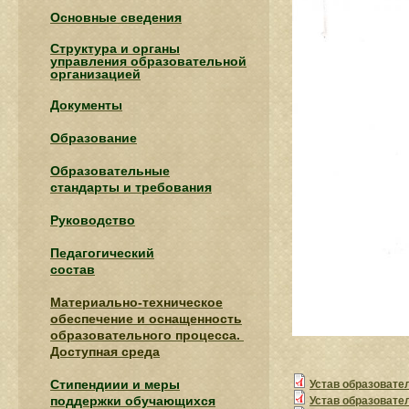
Основные сведения
Структура и органы
управления образовательной
организацией
Документы
Образование
Образовательные
стандарты и требования
Руководство
Педагогический
состав
Материально-техническое
обеспечение и оснащенность
образовательного процесса.
Доступная среда
Стипендиии и меры
Устав образовател
поддержки обучающихся
Устав образовател