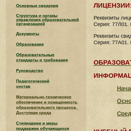
ЛИЦЕНЗИИ
Основные сведения
Структура и органы
Реквизиты лиц
управления образовательной
организацией
Серия: 77Л01. 
Документы
Реквизиты сви
Серия: 77А01. 
Образование
Образовательные
стандарты и требования
ОБРАЗОВА
Руководство
ИНФОРМАЦ
Педагогический
состав
Нача
Материально-техническое
Осно
обеспечение и оснащенность
образовательного процесса.
Доступная среда
Сред
Стипендиии и меры
поддержки обучающихся