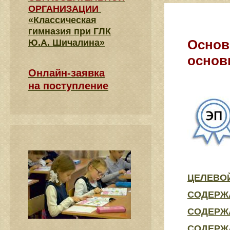
ОРГАНИЗАЦИИ
«Классическая
гимназия при ГЛК
Основ
Ю.А. Шичалина»
основ
Онлайн-заявка
на поступление
ЦЕЛЕВОЙ 
СОДЕРЖА
СОДЕРЖА
СОДЕРЖА