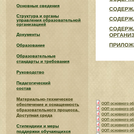
Основные сведения
СОДЕРЖА
Структура и органы
СОДЕРЖА
управления образовательной
организацией
СОДЕРЖА
Документы
ОРГАНИ
ПРИЛОЖ
Образование
Образовательные
стандарты и требования
Руководство
Педагогический
состав
Материально-техническое
ООП основного общ
обеспечение и оснащенность
ООП основного общ
образовательного процесса.
ООП основного общ
Доступная среда
ООП основного общ
ООП основного общ
Стипендиии и меры
ООП основного общ
поддержки обучающихся