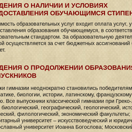
ДЕНИЯ О НАЛИЧИИ И УСЛОВИЯХ
ДОСТАВЛЕНИЯ
ОБУЧАЮЩИМСЯ СТИПЕ
имость образовательных услуг входит оплата услуг, 
ставления образования обучающемуся, в соответст
овательным стандартом. За образовательную деяте
ой осуществляется за счет бюджетных ассигнований 
ет.
ДЕНИЯ О ПРОДОЛЖЕНИИ ОБРАЗОВАНИЯ
УСКНИКОВ
ки гимназии неоднократно становились победителям
атике, биологии, истории, латинскому, французском
ю. Все выпускники классической гимназии при Греко-
 биологический, географический, геологический, ист
еский, филологический, экономический факультеты;
итарный университет – искусствоведческий и юриди
славный университет Иоанна Богослова; Московский