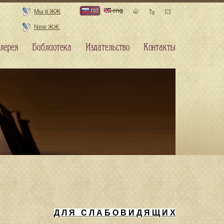
rus
eng
Мы в ЖЖ
New ЖЖ
лерея
Библиотека
Издательство
Контакты
Д Л Я С Л А Б О В И Д Я Щ И Х