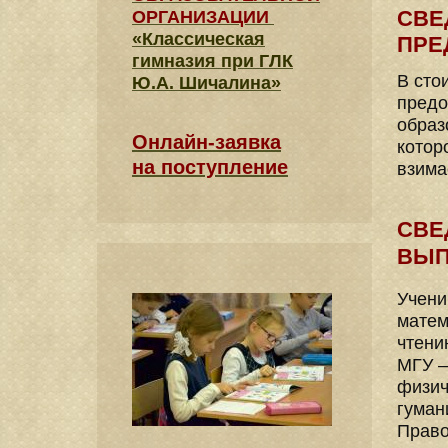
СВЕ
ОРГАНИЗАЦИИ
«Классическая
ПРЕ
гимназия при ГЛК
В сто
Ю.А. Шичалина»
предо
образ
Онлайн-заявка
котор
на поступление
взима
СВЕ
ВЫП
Учени
матем
чтени
МГУ –
физич
гуман
Право