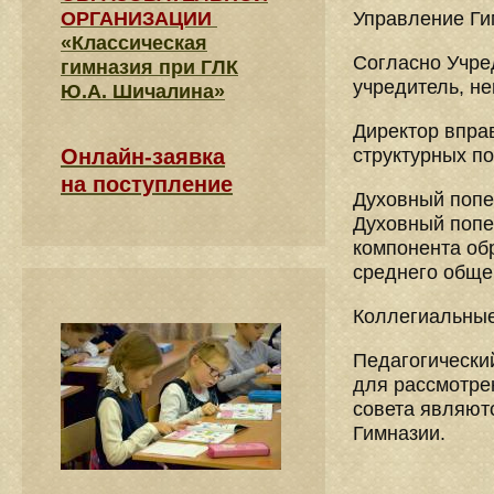
ОРГАНИЗАЦИИ
Управление Ги
«Классическая
Согласно Учре
гимназия при ГЛК
учредитель, н
Ю.А. Шичалина»
Директор впра
Онлайн-заявка
структурных п
на поступление
Духовный попе
Духовный попе
компонента об
среднего обще
Коллегиальные
Педагогически
для рассмотре
совета являютс
Гимназии.