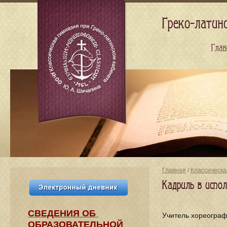
Греко-латин
Глав
Главная
/
Классическа
Кадриль в испо
СВЕДЕНИЯ​ ОБ
Учитель хореогра
ОБРАЗОВАТЕЛЬНОЙ