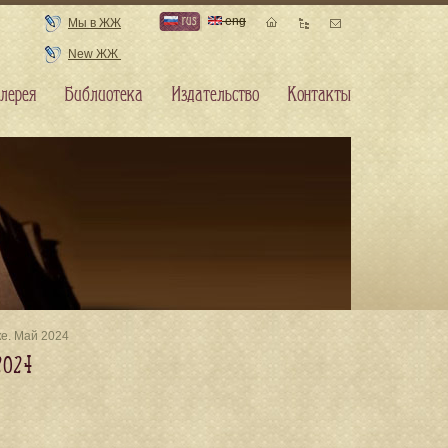
rus
eng
Мы в ЖЖ
New ЖЖ
лерея
Библиотека
Издательство
Контакты
ке. Май 2024
2024