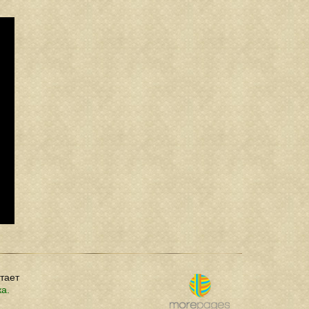
отает
ка.