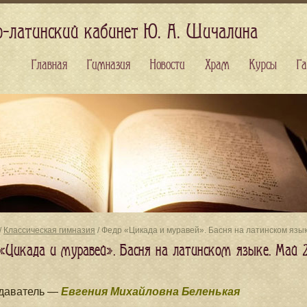
о-латинский кабинет Ю. А. Шичалина
Главная
Гимназия
Новости
Храм
Курсы
Га
/
Классическая гимназия
/ Федр «Цикада и муравей». Басня на латинском язы
«Цикада и муравей». Басня на латинском языке. Май 
даватель —
Евгения Михайловна Беленькая