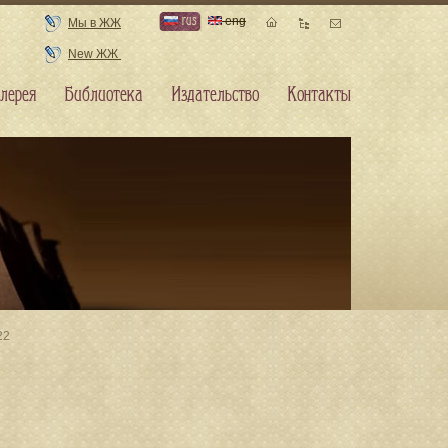
rus
eng
Мы в ЖЖ
New ЖЖ
лерея
Библиотека
Издательство
Контакты
22