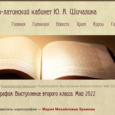
о-латинский кабинет Ю. А. Шичалина
Главная
Гимназия
Новости
Храм
Курсы
Га
/
Классическая гимназия
/ Хореография. Выступление второго класса. Май 20
графия. Выступление второго класса. Май 2022
аватель хореографии —
Мария Михайловна Храмова