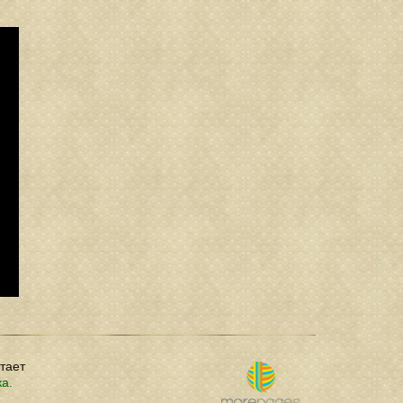
отает
ка.