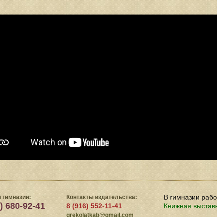
В гимназии раб
 гимназии:
Контакты издательства:
) 680-92-41
8 (916) 552-11-41
Книжная выстав
grekolatkab@gmail.com