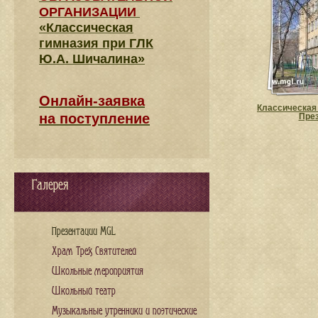
ОРГАНИЗАЦИИ
«Классическая
гимназия при ГЛК
Ю.А. Шичалина»
Онлайн-заявка
Классическая 
на поступление
Пре
Галерея
Презентации MGL
Храм Трех Святителей
Школьные мероприятия
Школьный театр
Музыкальные утренники и поэтические