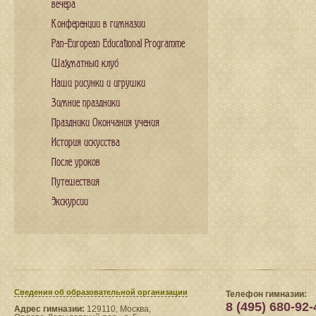
вечера
Конференции в гимназии
Pan-European Educational Programme
Шахматный клуб
Наши рисунки и игрушки
Зимние праздники
Праздники Окончания учения
История искусства
После уроков
Путешествия
Экскурсии
Сведения​ об образовательной организации
Телефон гимназии:
8 (495) 680-92-
Адрес гимназии:
129110, Москва,