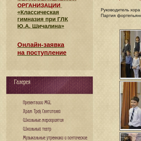
ОРГАНИЗАЦИИ
Руководитель хор
«Классическая
Партия фортепьян
гимназия при ГЛК
Ю.А. Шичалина»
Онлайн-заявка
на поступление
Галерея
Презентации MGL
Храм Трех Святителей
Школьные мероприятия
Школьный театр
Музыкальные утренники и поэтические