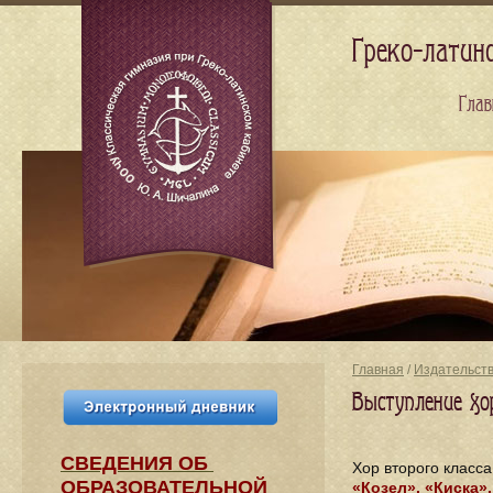
Греко-латин
Глав
Главная
/
Издательст
Выступление хо
СВЕДЕНИЯ​ ОБ
Хор второго класс
ОБРАЗОВАТЕЛЬНОЙ
«Козел», «Киска»