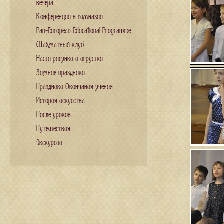
вечера
Конференции в гимназии
Pan-European Educational Programme
Шахматный клуб
Наши рисунки и игрушки
Зимние праздники
Праздники Окончания учения
История искусства
После уроков
Путешествия
Экскурсии