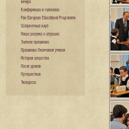
вечера
Конференции в гимназии
Pan-European Educational Programme
Шахматный клуб
Наши рисунки и игрушки
Зимние праздники
Праздники Окончания учения
История искусства
После уроков
Путешествия
Экскурсии