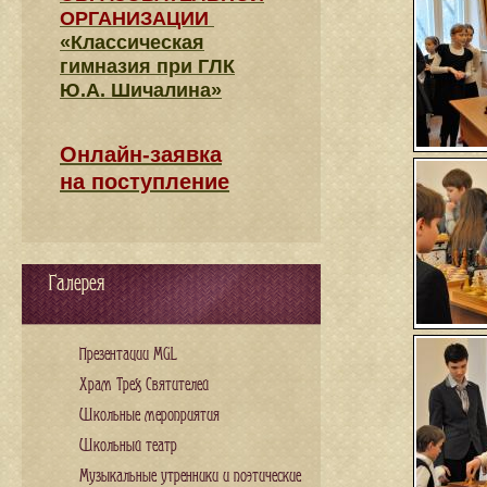
ОРГАНИЗАЦИИ
«Классическая
гимназия при ГЛК
Ю.А. Шичалина»
Онлайн-заявка
на поступление
Галерея
Презентации MGL
Храм Трех Святителей
Школьные мероприятия
Школьный театр
Музыкальные утренники и поэтические