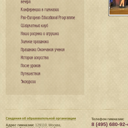
вечера
Конференции в гимназии
Pan-European Educational Programme
Шахматный клуб
Наши рисунки и игрушки
Зимние праздники
Праздники Окончания учения
История искусства
После уроков
Путешествия
Экскурсии
Сведения​ об образовательной организации
Телефон гимназии:
8 (495) 680-92-
Адрес гимназии:
129110, Москва,