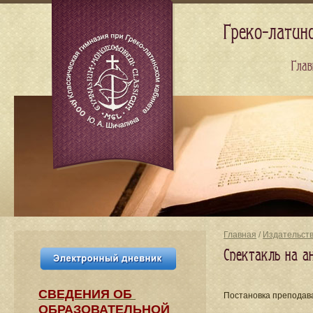
Греко-латин
Глав
Главная
/
Издательст
Спектакль на а
СВЕДЕНИЯ​ ОБ
Постановка преподав
ОБРАЗОВАТЕЛЬНОЙ