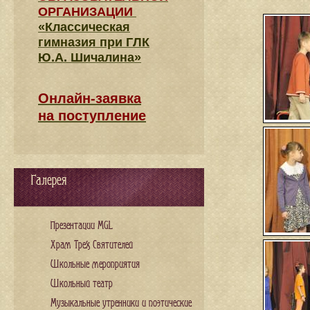
ОРГАНИЗАЦИИ
«Классическая
гимназия при ГЛК
Ю.А. Шичалина»
Онлайн-заявка
на поступление
Галерея
Презентации MGL
Храм Трех Святителей
Школьные мероприятия
Школьный театр
Музыкальные утренники и поэтические