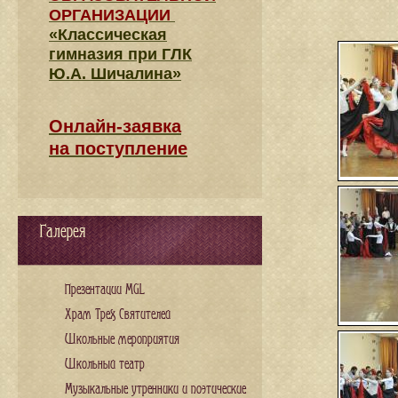
ОРГАНИЗАЦИИ
«Классическая
гимназия при ГЛК
Ю.А. Шичалина»
Онлайн-заявка
на поступление
Галерея
Презентации MGL
Храм Трех Святителей
Школьные мероприятия
Школьный театр
Музыкальные утренники и поэтические