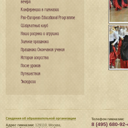
вечера
Конференции в гимназии
Pan-European Educational Programme
Шахматный клуб
Наши рисунки и игрушки
Зимние праздники
Праздники Окончания учения
История искусства
После уроков
Путешествия
Экскурсии
Сведения​ об образовательной организации
Телефон гимназии:
8 (495) 680-92-
Адрес гимназии:
129110, Москва,