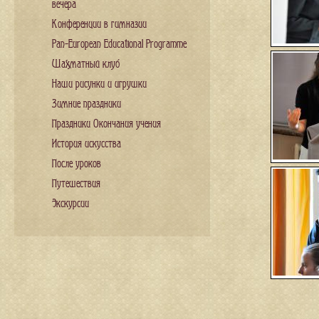
вечера
Конференции в гимназии
Pan-European Educational Programme
Шахматный клуб
Наши рисунки и игрушки
Зимние праздники
Праздники Окончания учения
История искусства
После уроков
Путешествия
Экскурсии