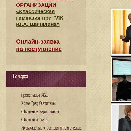
ОРГАНИЗАЦИИ
«Классическая
гимназия при ГЛК
Ю.А. Шичалина»
Онлайн-заявка
на поступление
Галерея
Презентации MGL
Храм Трех Святителей
Школьные мероприятия
Школьный театр
Музыкальные утренники и поэтические