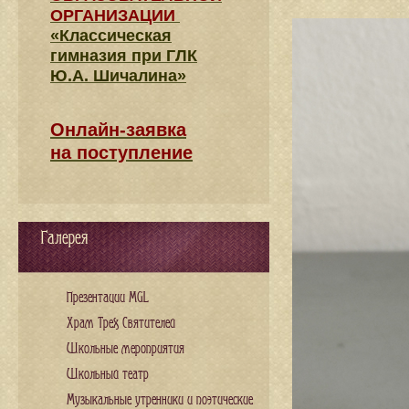
ОРГАНИЗАЦИИ
«Классическая
гимназия при ГЛК
Ю.А. Шичалина»
Онлайн-заявка
на поступление
Галерея
Презентации MGL
Храм Трех Святителей
Школьные мероприятия
Школьный театр
Музыкальные утренники и поэтические