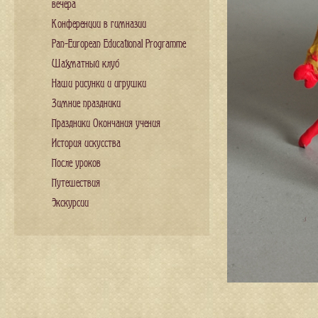
вечера
Конференции в гимназии
Pan-European Educational Programme
Шахматный клуб
Наши рисунки и игрушки
Зимние праздники
Праздники Окончания учения
История искусства
После уроков
Путешествия
Экскурсии