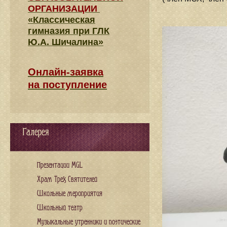
ОРГАНИЗАЦИИ
«Классическая
гимназия при ГЛК
Ю.А. Шичалина»
Онлайн-заявка
на поступление
Галерея
Презентации MGL
Храм Трех Святителей
Школьные мероприятия
Школьный театр
Музыкальные утренники и поэтические