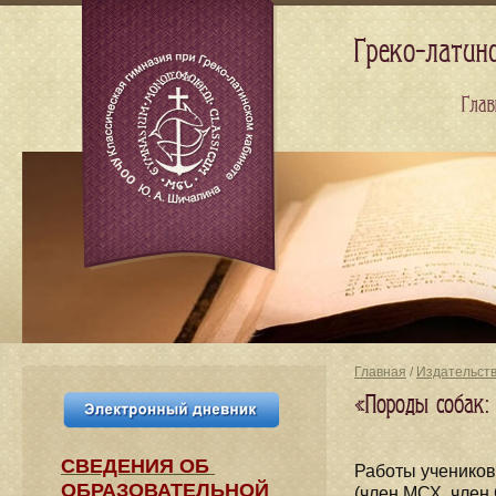
Греко-латин
Глав
Главная
/
Издательст
«Породы собак:
СВЕДЕНИЯ​ ОБ
Работы учеников
ОБРАЗОВАТЕЛЬНОЙ
(член МСХ, член