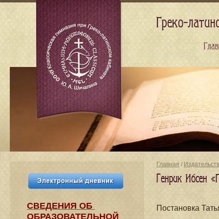
Греко-латин
Глав
Главная
/
Издательст
Генрик Ибсен «
СВЕДЕНИЯ​ ОБ
Постановка Тат
ОБРАЗОВАТЕЛЬНОЙ