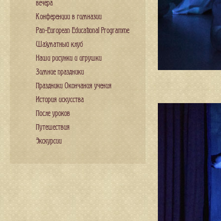
вечера
Конференции в гимназии
Pan-European Educational Programme
Шахматный клуб
Наши рисунки и игрушки
Зимние праздники
Праздники Окончания учения
История искусства
После уроков
Путешествия
Экскурсии