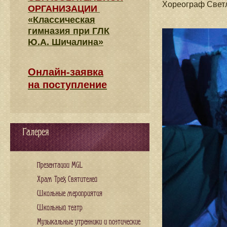
Хореограф Свет
ОРГАНИЗАЦИИ
«Классическая
гимназия при ГЛК
Ю.А. Шичалина»
Онлайн-заявка
на поступление
Галерея
Презентации MGL
Храм Трех Святителей
Школьные мероприятия
Школьный театр
Музыкальные утренники и поэтические