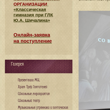
ОРГАНИЗАЦИИ
«Классическая
гимназия при ГЛК
Ю.А. Шичалина»
Онлайн-заявка
на поступление
Галерея
Презентации MGL
Храм Трех Святителей
Школьные мероприятия
Школьный театр
Музыкальные утренники и поэтические