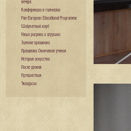
вечера
Конференции в гимназии
Pan-European Educational Programme
Шахматный клуб
Наши рисунки и игрушки
Зимние праздники
Праздники Окончания учения
История искусства
После уроков
Путешествия
Экскурсии