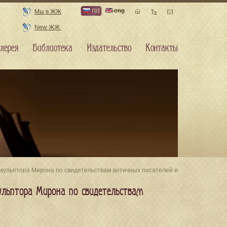
rus
eng
Мы в ЖЖ
New ЖЖ
лерея
Библиотека
Издательство
Контакты
 скульптора Мирона по свидетельствам античных писателей и
кульптора Мирона по свидетельствам