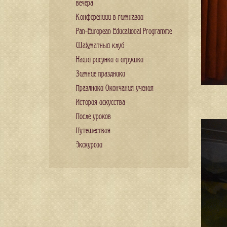
вечера
Конференции в гимназии
Pan-European Educational Programme
Шахматный клуб
Наши рисунки и игрушки
Зимние праздники
Праздники Окончания учения
История искусства
После уроков
Путешествия
Экскурсии