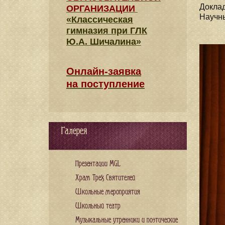
Доклад
ОРГАНИЗАЦИИ
Научны
«Классическая
гимназия при ГЛК
Ю.А. Шичалина»
Онлайн-заявка
на поступление
Галерея
Презентации MGL
Храм Трех Святителей
Школьные мероприятия
Школьный театр
Музыкальные утренники и поэтические