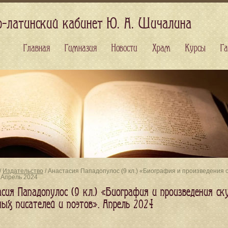
о-латинский кабинет Ю. А. Шичалина
Главная
Гимназия
Новости
Храм
Курсы
Га
/
Издательство
/ Анастасия Пападопулос (9 кл.) «Биография и произведения
 Апрель 2024
асия Пападопулос (9 кл.) «Биография и произведения с
ных писателей и поэтов». Апрель 2024