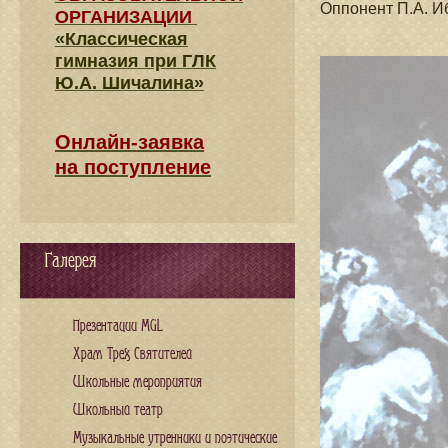
Оппонент П.А. И
ОРГАНИЗАЦИИ
«Классическая
гимназия при ГЛК
Ю.А. Шичалина»
Онлайн-заявка
на поступление
Галерея
Презентации MGL
Храм Трех Святителей
Школьные мероприятия
Школьный театр
Музыкальные утренники и поэтические