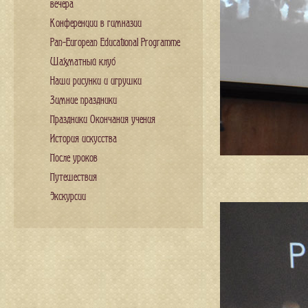
вечера
Конференции в гимназии
Pan-European Educational Programme
Шахматный клуб
Наши рисунки и игрушки
Зимние праздники
Праздники Окончания учения
История искусства
После уроков
Путешествия
Экскурсии