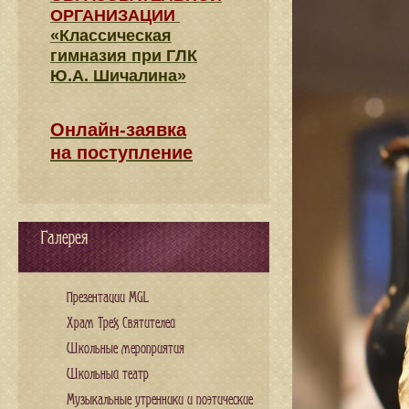
ОРГАНИЗАЦИИ
«Классическая
гимназия при ГЛК
Ю.А. Шичалина»
Онлайн-заявка
на поступление
Галерея
Презентации MGL
Храм Трех Святителей
Школьные мероприятия
Школьный театр
Музыкальные утренники и поэтические