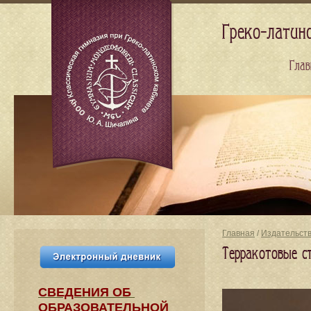
Греко-латин
Глав
Главная
/
Издательст
Терракотовые ст
СВЕДЕНИЯ​ ОБ
ОБРАЗОВАТЕЛЬНОЙ