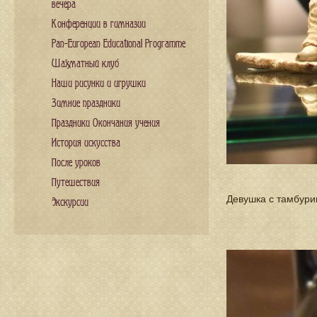
вечера
Конференции в гимназии
Pan-European Educational Programme
Шахматный клуб
Наши рисунки и игрушки
Зимние праздники
Праздники Окончания учения
История искусства
После уроков
Путешествия
Девушка с тамбурин
Экскурсии