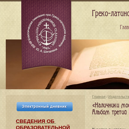
Греко-латин
Глав
Главная
/
Издательст
«Наличники мос
Альбом третий
СВЕДЕНИЯ​ ОБ
ОБРАЗОВАТЕЛЬНОЙ