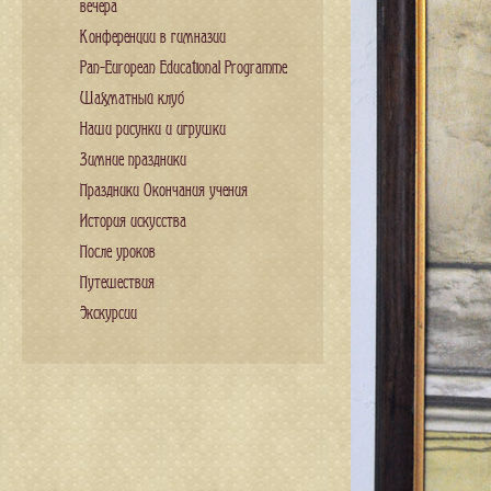
вечера
Конференции в гимназии
Pan-European Educational Programme
Шахматный клуб
Наши рисунки и игрушки
Зимние праздники
Праздники Окончания учения
История искусства
После уроков
Путешествия
Экскурсии