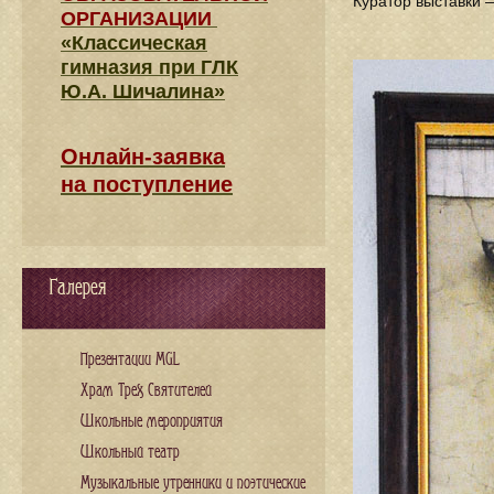
Куратор выставки 
ОРГАНИЗАЦИИ
«Классическая
гимназия при ГЛК
Ю.А. Шичалина»
Онлайн-заявка
на поступление
Галерея
Презентации MGL
Храм Трех Святителей
Школьные мероприятия
Школьный театр
Музыкальные утренники и поэтические