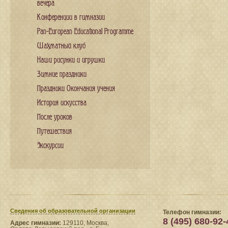
вечера
Конференции в гимназии
Pan-European Educational Programme
Шахматный клуб
Наши рисунки и игрушки
Зимние праздники
Праздники Окончания учения
История искусства
После уроков
Путешествия
Экскурсии
Сведения​ об образовательной организации
Телефон гимназии:
8 (495) 680-92-
Адрес гимназии:
129110, Москва,