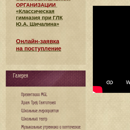
ОРГАНИЗАЦИИ
«Классическая
гимназия при ГЛК
Ю.А. Шичалина»
Онлайн-заявка
на поступление
Галерея
Презентации MGL
Храм Трех Святителей
Школьные мероприятия
Школьный театр
Музыкальные утренники и поэтические