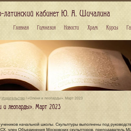
о-латинский кабинет Ю. А. Шичалина
Главная
Гимназия
Новости
Храм
Курсы
Га
/
Издательство
/ «Олени и леопарды». Март 2023
и и леопарды». Март 2023
 учеников начальной школы. Скульптуры выполнены под руководс
МСХ, член Объединения Московских скульпторов, преподаватель М