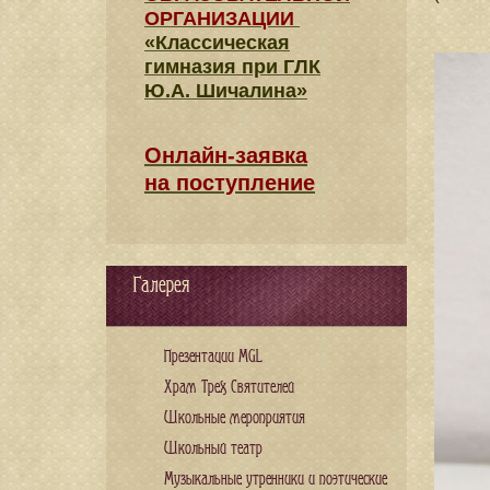
ОРГАНИЗАЦИИ
«Классическая
гимназия при ГЛК
Ю.А. Шичалина»
Онлайн-заявка
на поступление
Галерея
Презентации MGL
Храм Трех Святителей
Школьные мероприятия
Школьный театр
Музыкальные утренники и поэтические