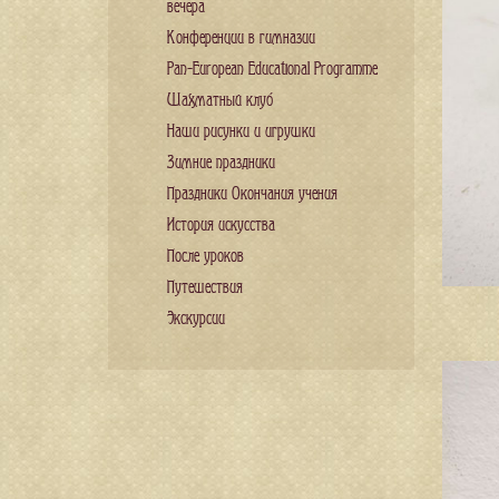
вечера
Конференции в гимназии
Pan-European Educational Programme
Шахматный клуб
Наши рисунки и игрушки
Зимние праздники
Праздники Окончания учения
История искусства
После уроков
Путешествия
Экскурсии