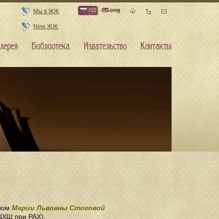
rus
eng
Мы в ЖЖ
New ЖЖ
лерея
Библиотека
Издательство
Контакты
твом
Марии Львовны Стоговой
ЦХШ при РАХ).