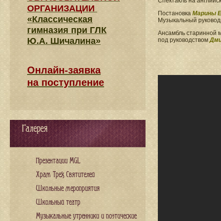
Спектакль на английс
ОРГАНИЗАЦИИ
Постановка
Марины Е
«Классическая
Музыкальный руково
гимназия при ГЛК
Ансамбль старинной 
Ю.А. Шичалина»
под руководством
Дми
Онлайн-заявка
на поступление
Галерея
Презентации MGL
Храм Трех Святителей
Школьные мероприятия
Школьный театр
Музыкальные утренники и поэтические