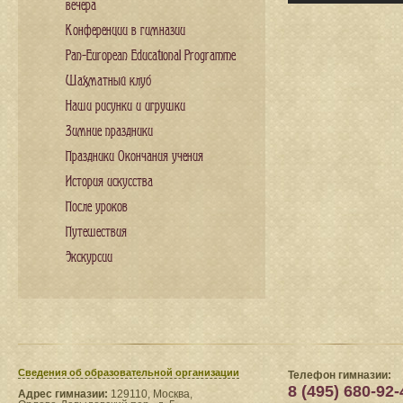
вечера
Конференции в гимназии
Pan-European Educational Programme
Шахматный клуб
Наши рисунки и игрушки
Зимние праздники
Праздники Окончания учения
История искусства
После уроков
Путешествия
Экскурсии
Сведения​ об образовательной организации
Телефон гимназии:
8 (495) 680-92-
Адрес гимназии:
129110, Москва,