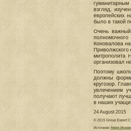
гуманитарным
взгляд, изуче
европейских н
было в такой п
Очень важный
полномочног
Коновалова на
Приволжского 
митрополита Н
организовал н
Поэтому школы
должны форми
кругозор. Гла
увлечением уч
получают лучш
в наших учащи
24 August 2015
© 2015 Group Expert CO
Источник:
https://exp