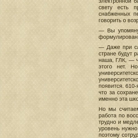
электронной б
свету есть п
снабженных пе
говорить о во
— Вы упомяну
формулировани
— Даже при са
стране будут р
наша, ГЛК, — ч
этого нет. Н
университетс
университетск
появится. 610-
что за сохран
именно эта шк
Но мы считаем
работа по вос
трудно и медл
уровень нужно
поэтому сотру