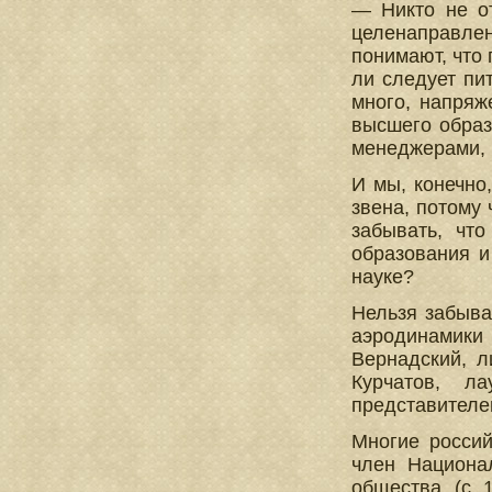
— Никто не от
целенаправле
понимают, что 
ли следует пи
много, напряж
высшего образ
менеджерами, 
И мы, конечно
звена, потому
забывать, чт
образования и
науке?
Нельзя забыва
аэродинамики
Вернадский, л
Курчатов, л
представителе
Многие россий
член Национа
общества (с 