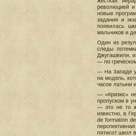
жесткая иера
революцией и
новые програм
задания и эк
появилась шк
мальчиков и де
Один из резул
следы потемк
Джугашвили, и
— по греческом
— На Западе у
на модель, ко
часов латыни и
— «Кризис» не
пропуском в у
— это не то ж
известно, в Ге
de formation d
перспективная
пятисот школ 