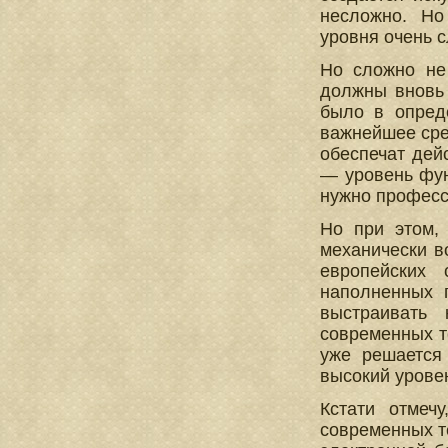
несложно. Но
уровня очень 
Но сложно не 
должны вновь 
было в опред
важнейшее сре
обеспечат дей
— уровень фун
нужно професс
Но при этом,
механически в
европейских 
наполненных 
выстраивать
современных те
уже решается
высокий урове
Кстати отмеч
современных те