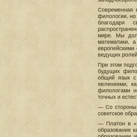
Современная к
филологии, но
благодаря с
распространен
мире. Мы дол
математики, 
европейскими 
ведущих ролей
При этом подг
будущих фило
общий язык с
явлениями, к
филологами не
точных и естес
— Со стороны 
советское обра
— Платон в «
образование ка
образовании, и