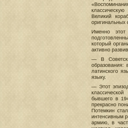
«Воспоминани
классическую 
Великий кора
оригинальных 
Именно этот
подготовленн
который орган
активно разви
— В Советск
образования:
латинского яз
языку.
— Этот эпизод
классической
бывшего в 19
прекрасно пон
Потемкин стал
интенсивным р
армию, в час