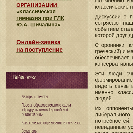
По мнению из
ОРГАНИЗАЦИИ
классические 
«Классическая
Дискуссии о 
гимназия при ГЛК
сотрясают наш
Ю.А. Шичалина»
событием стала
которой друг 
Онлайн-заявка
Сторонники к
на поступление
греческий) и м
обеспечивает
консервативны
Эти люди счи
Библиотека
формирование
видеть связь 
именно класс
Авторы и тексты
людей.
Проект образовательного сайта
Их оппоненты
«Тридцать веков Европейской
либерального 
цивилизации»
потребностей
Классическое образование в гимназии
невиданные ус
Семинары