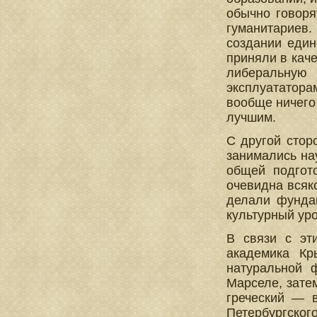
обычно говоря
гуманитариев.
создании един
приняли в каче
либеральную
эксплуататора
вообще ничего
лучшим.
С другой стор
занимались на
общей подгото
очевидна всяко
делали фунда
культурный уро
В связи с эт
академика Кр
натуральной 
Марселе, зате
греческий — в
Петербургск