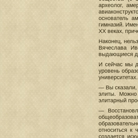
археолог, аме
авиаконструкт
основатель ам
гимназий. Име
XX веках, прич
Наконец, нель
Вячеслава Ив
выдающиеся де
И сейчас мы д
уровень образ
университетах
— Вы сказали,
элиты. Можно
элитарный про
— Восстановл
общеобразова
образовательн
относиться к 
создается иск