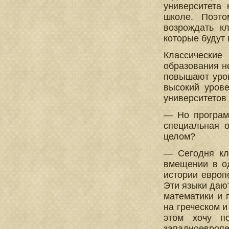
университета
школе. Поэт
возрождать к
которые будут
Классические
образования н
повышают уров
высокий урове
университетов 
— Но программ
специальная о
целом?
— Сегодня кла
вмещении в о
истории европ
Эти языки дают
математики и 
на греческом и
этом хочу п
западноевропей