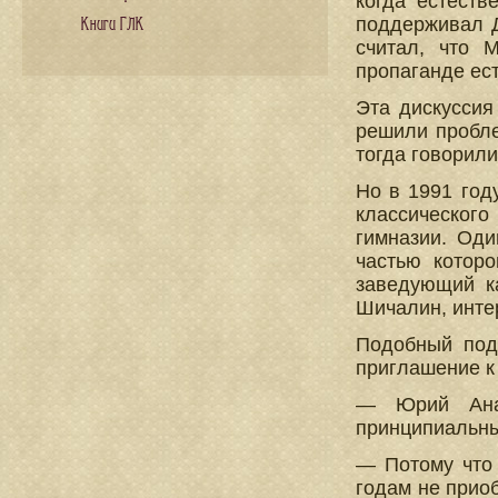
когда естест
поддерживал Д
Книги ГЛК
считал, что 
пропаганде ест
Эта дискуссия
решили пробле
тогда говорили
Но в 1991 год
классического
гимназии. Оди
частью которо
заведующий к
Шичалин, инте
Подобный подх
приглашение к
— Юрий Анат
принципиальны
— Потому что 
годам не приоб