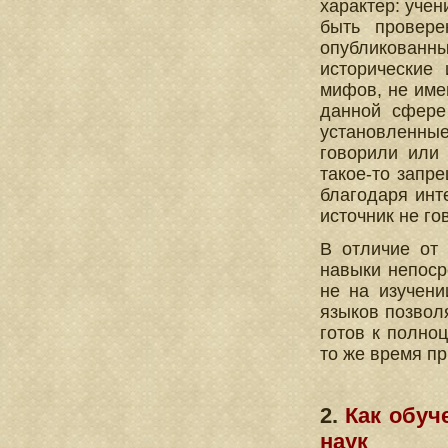
характер: учен
быть провере
опубликованны
исторические 
мифов, не име
данной сфере
установленные
говорили или 
такое-то запр
благодаря инте
источник не гов
В отличие от
навыки непоср
не на изучен
языков позвол
готов к полно
то же время п
2.
Как обуч
наук