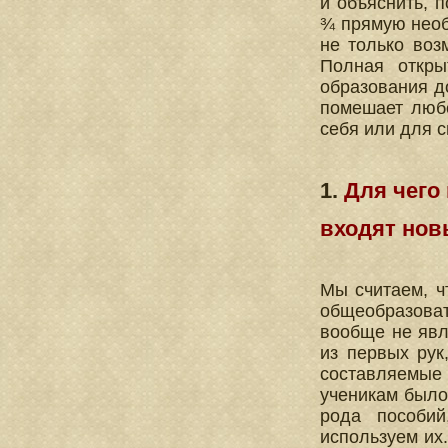
и объяснить, 
¾ прямую необ
не только воз
Полная откры
образования д
помешает любо
себя или для с
1.
Для чего 
входят нов
Мы считаем, ч
общеобразоват
вообще не явл
из первых рук
составляемые 
ученикам было 
рода пособий
используем их