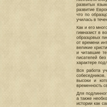
развитых язык
развитие Евро
что по образц
училась в тече
Как и его мно
гимназист в в
образцовых пи
от времени ин
великие христ
и читавшие те
писателей без
характере под
Вся работа у
собеседников
высоки и кот
временность с
Для подлинног
а также необх
истории как с