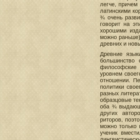
легче, причем 
латинскими ко
¾ очень разви
говорит на эт
хорошими изда
можно раньше)
древних и нов
Древние язык
большинство 
философские 
уровнем своег
отношении. П
политики свое
разных литерат
образцовые те
оба ¾ выдающ
других автор
риторов, поэт
можно только 
ученик вмест
лингвистическ