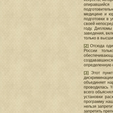
опиравшийся 
подготовитель
медицине и юр
подготовки в у
своей непосред
году. Дипломы
заведения, вкл
только в высш
[2]
Отсюда один
России тольк
обеспечивающа
создававшихс
определенную 
[3]
Этот пункт
дискриминаци
объединяет на
проводилась ¾
всего объяснял
установки рас
программу наш
нельзя запрет
запретить преп