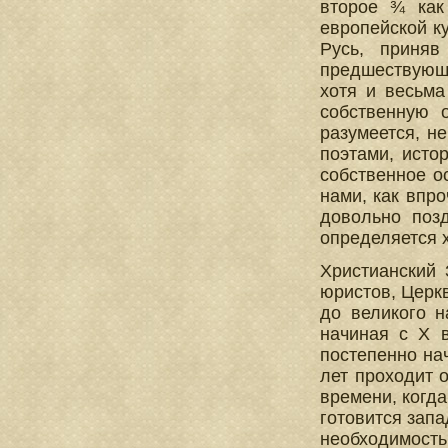
второе ¾ как
европейской к
Русь, приняв
предшествующ
хотя и весьма
собственную 
разумеется, н
поэтами, исто
собственное о
нами, как впр
довольно позд
определяется 
Христианский 
юристов, Церкв
до великого н
начиная с X 
постепенно на
лет проходит 
времени, когда
готовится запа
необходимость