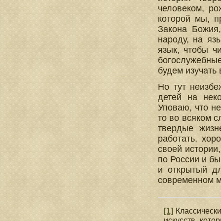
человеком, ро
которой мы, 
Закона Божия,
народу, на яз
язык, чтобы чи
богослужебны
будем изучать 
Но тут неизбе
детей на нек
Уповаю, что н
то во всяком 
твердые жизн
работать, хо
своей истории
по России и б
и открытый д
современном м
[1]
Классически
искусств, кото