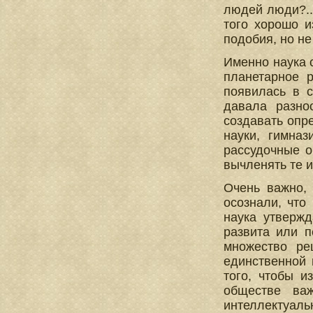
людей люди?..
того хорошо и
подобия, но н
Именно наука 
планетарное р
появилась в 
давала разно
создавать опр
науки, гимна
рассудочные о
вычленять те 
Очень важно, 
осознали, что
наука утвержд
развита или п
множество ре
единственной 
того, чтобы и
обществе важ
интеллектуальн