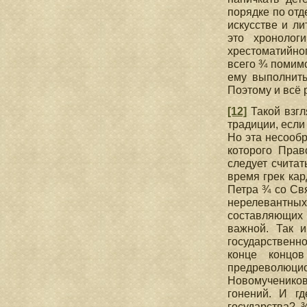
порядке по отд
искусстве и ли
это хронолог
хрестоматийно
всего ¾ помимо
ему выполнить
Поэтому и всё 
[12]
Такой взгл
традиции, если
Но эта несообр
которого Прав
следует считат
время грек кар
Петра ¾ со Св
нерелевантных
составляющих 
важной. Так 
государственн
конце концо
предреволюци
Новомучеников
гонений. И г
государства? 