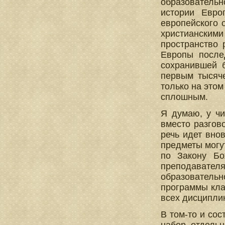
образовательн
истории Евро
европейского 
христианскими
пространство 
Европы после
сохранившей 
первым тысяч
только на это
сплошным.
Я думаю, у чи
вместо разгов
речь идет внов
предметы могут
по Закону Бо
преподавате
образователь
программы кла
всех дисципли
В том-то и сос