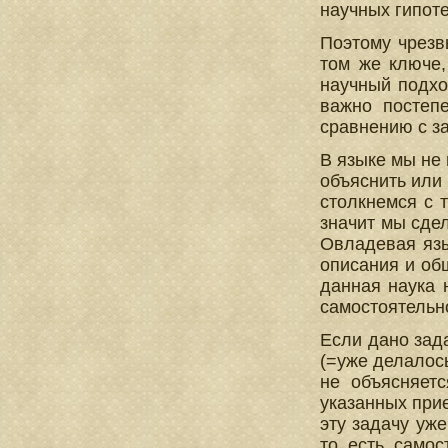
научных гипоте
Поэтому чрезв
том же ключе,
научный подхо
важно постеп
сравнению с з
В языке мы не
объяснить или 
столкнемся с 
значит мы сдел
Овладевая язы
описания и общ
данная наука 
самостоятельн
Если дано зада
(=уже делалось
не объясняет
указанных прие
эту задачу уж
то есть самос