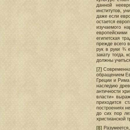
данной неевр
институтов, ун
даже если евро
остается евро
изучаемого на
европейскими
египетская тра
прежде всего 
рук в руки ¾ 
закату тогда, 
должны учиться
[7]
Современная
обращением Ев
Греции и Рима
наследию древ
античности хри
власти» выраж
приходится ст
построениях не
до сих пор ле
христианской 
[8]
Разумеется,