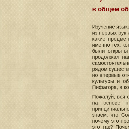
в общем об
Изучение язык
из первых рук 
какие предме
именно тех, ко
были открыты 
продолжал нак
самостоятельн
рядом существ
но впервые от
культуры и о
Пифагора, в к
Пожалуй, вся с
на основе пр
принципиально
знаем, что Со
почему это пр
это так? Поче