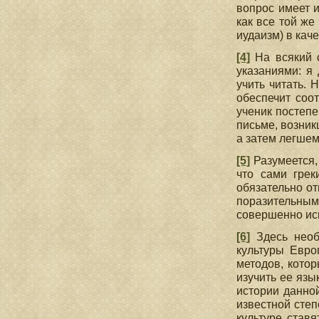
вопрос имеет 
как все той же
иудаизм) в кач
[4]
На всякий с
указаниями: я
учить читать. 
обеспечит соо
ученик постепе
письме, возник
а затем легшем
[5]
Разумеется,
что сами гре
обязательно от
поразительным
совершенно ис
[6]
Здесь необх
культуры Евро
методов, котор
изучить ее язы
истории данно
известной степ
культуре став