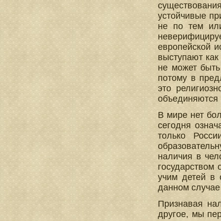
существовани
устойчивые пр
не по тем или
неверифициру
европейской и
выступают как
не может быть
потому в пред
это религиозн
объединяются 
В мире нет бо
сегодня означ
только Росси
образователь
наличия в чел
государством 
учим детей в 
данном случае
Признавая нал
другое, мы пе