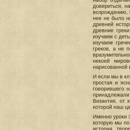
набор отдель
довериться, н
возрождению, х
нее не было ни
древней истори
древние грек
изучаем с дет
изучаем греч
греков, а не 
вразумительног
некоей миров
нарисованной 
И если мы в кл
простая и ясн
говорившего н
принадлежали 
Византия, от 
которой наш ца
Именно уроки З
которую мы по
история твор