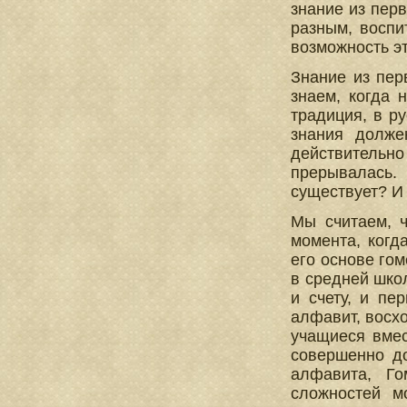
знание из перв
разным, воспи
возможность эт
Знание из пер
знаем, когда 
традиция, в р
знания долже
действительно
прерывалась. 
существует? И
Мы считаем, ч
момента, когд
его основе гом
в средней шко
и счету, и пе
алфавит, восхо
учащиеся вмес
совершенно до
алфавита, Го
сложностей м