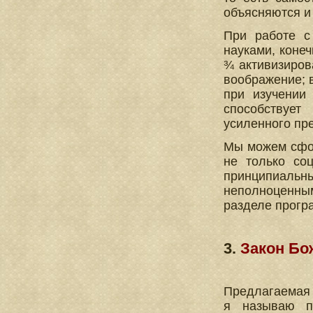
объясняются и
При работе с
науками, конеч
¾ активизиров
воображение; 
при изучении
способствуе
усиленного пр
Мы можем сфор
не только со
принципиальн
неполноценны
разделе прогр
3.
Закон Бо
Предлагаемая 
я называю пр