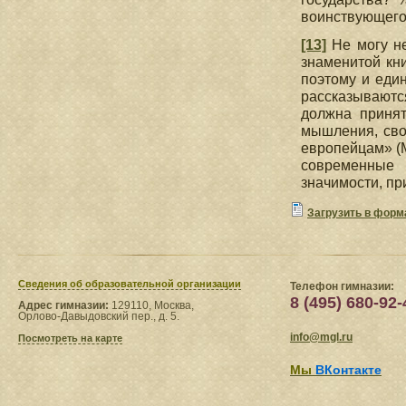
воинствующего
[13]
Не могу не
знаменитой кн
поэтому и един
рассказываютс
должна принят
мышления, сво
европейцам» (М
современные 
значимости, п
Загрузить в форм
Сведения​ об образовательной организации
Телефон гимназии:
8 (495) 680-92-
Адрес гимназии:
129110, Москва,
Орлово-Давыдовский пер., д. 5.
info@mgl.ru
Посмотреть на карте
Мы
ВКонтакте