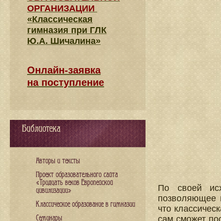
ОРГАНИЗАЦИИ
«Классическая
гимназия при ГЛК
Ю.А. Шичалина»
Онлайн-заявка
на поступление
Библиотека
Авторы и тексты
Проект образовательного сайта
«Тридцать веков Европейской
По своей исх
цивилизации»
позволяющее п
Классическое образование в гимназии
что классичес
Семинары
сам сможет пос