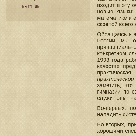
входит в эту 
Книги ГЛК
новые языки:
математике и е
скрепой всего 
Обращаясь к э
России, мы о
принципиальн
конкретном сл
1993 года раб
качестве пре
практическая
практической
заметить, чт
гимназии по с
служит опыт н
Во-первых, п
наладить систе
Во-вторых, пр
хорошими спец