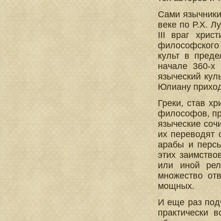
Сами язычники
веке по Р.Х. Л
III враг хри
философского 
культ в пред
начале 360-х
языческий кул
Юлиану приход
Греки, став х
философов, пр
языческие соч
их переводят 
арабы и персы
этих заимство
или иной рел
множество от
мощных.
И еще раз подч
практически 