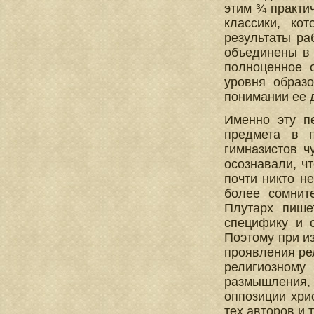
этим ¾ практич
классики, ко
результаты ра
объединены в 
полноценное 
уровня образо
понимании ее 
Именно эту п
предмета в п
гимназистов ч
осознавали, ч
почти никто н
более сомнит
Плутарх пише
специфику и 
Поэтому при из
проявления ре
религиозному
размышления, 
оппозиции хри
тех авторов и 