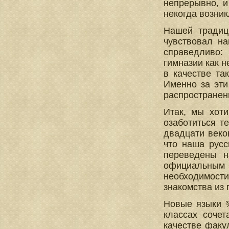
непрерывно, и
некогда возник
Нашей традиц
чувствовал на
справедливо:
гимназии как н
в качестве та
Именно за эти
распространен
Итак, мы хот
озаботиться т
двадцати веко
что наша русс
переведены н
официальным я
необходимост
знакомства из 
Новые языки ¾
классах соче
качестве факу