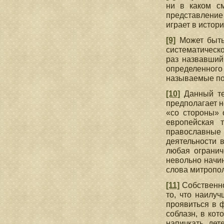
ни в каком см
представление
играет в истори
[9]
Может быть,
систематическ
раз назвавший
определенного
называемые по
[10]
Данный тек
предполагает н
«со стороны» 
европейская 
православные 
деятельности 
любая огранич
невольно начин
слова митропол
[11]
Собственно
то, что наилу
проявиться в 
соблазн, в кот
напичкать дет