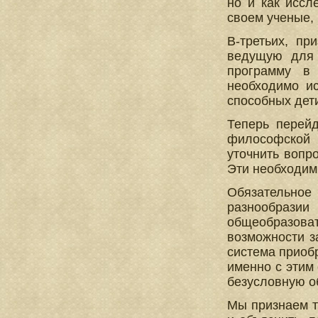
но и как иссл
своем ученые,
В-третьих, пр
ведущую для 
программу в 
необходимо и
способных дет
Теперь перей
философской 
уточнить вопро
Эти необходимы
Обязательное 
разнообразии
общеобразова
возможности з
система приоб
именно с этим
безусловную об
Мы признаем т