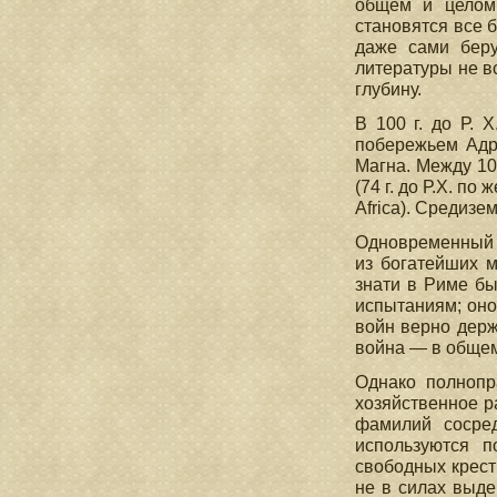
общем и целом 
становятся все 
даже сами беру
литературы не в
глубину.
В 100 г. до Р. 
побережьем Адри
Магна. Между 100
(74 г. до Р.X. п
Africa). Средизе
Одновременный и
из богатейших 
знати в Риме бы
испытаниям; оно
войн верно держ
война — в общем
Однако полнопр
хозяйственное р
фамилий сосред
используются п
свободных крест
не в силах выд