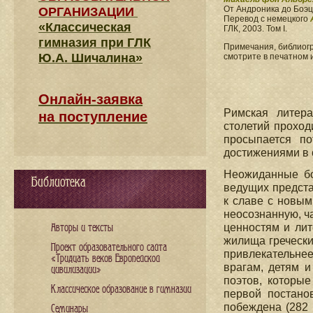
От Андроника до Боэц
ОРГАНИЗАЦИИ
Перевод с немецкого
«Классическая
ГЛК, 2003. Том I.
гимназия при ГЛК
Примечания, библиог
Ю.А. Шичалина»
смотрите в печатном 
Онлайн-заявка
Римская литер
на поступление
столетий проходи
просыпается по
достижениями в 
Неожиданные бо
Библиотека
ведущих предста
к славе с новы
неосознанную, ч
ценностям и ли
Авторы и тексты
жилища гречески
Проект образовательного сайта
привлекательнее
«Тридцать веков Европейской
врагам, детям и
цивилизации»
поэтов, которые
Классическое образование в гимназии
первой постано
побеждена (282 г
Семинары