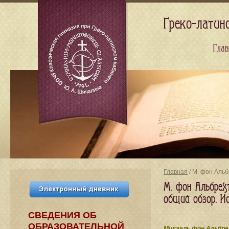
Греко-латин
Глав
Главная
/ М. фон Альб
М. фон Альбрехт
общий обзор. И
СВЕДЕНИЯ​ ОБ
ОБРАЗОВАТЕЛЬНОЙ
Михаель фон Альбре