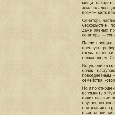
мощи находится
землевладельца
возможность вое
Сенаторы частью
бескорыстие , п
даже равных пр
сенаторы — сена
После провала 
военную рефор
государственная
полководцем. Ск
Вступление в сф
облик наступа
повседневным —
семейства, кото
Но и по отношен
вспомнить о Нум
видит никаких о
внутренних конф
притязания на gl
в состоянии поб