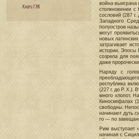
война выиграна (
Книги ГЛК
столкновении с
сословий (287 г
Западного Сред
полуостров назы
могут проявить
новых латинских 
затрагивает ист
истории. Эпосы 
созрела для поя
даже пророчески
Наряду с голо
преобладающего 
республика вклю
(227 г. до Р. X.)
много хлопот. Н
Киноскефалах (
свободны. Непос
начинают дуть си
го — по завещани
Рим выступает н
начиная с Сицил