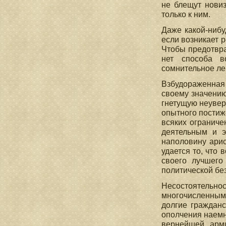
не блещут новиз
только к ним.
Даже какой-нибу
если возникает 
Чтобы предотвра
нет способа в
сомнительное ле
Взбудораженная 
своему значению
гнетущую неувер
опытного постиж
всяких ограниче
деятельным и э
наполовину арис
удается то, что
своего лучшего
политической бе
Несостоятельнос
многочисленными
долгие гражданс
ополчения наемн
вернейшей арми