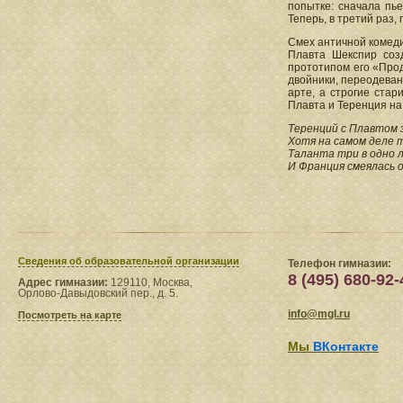
попытке: сначала пье
Теперь, в третий раз
Смех античной комеди
Плавта Шекспир соз
прототипом его «Про
двойники, переодеван
арте, а строгие ста
Плавта и Теренция н
Теренций с Плавтом 
Хотя на самом деле 
Таланта три в одно 
И Франция смеялась о
Сведения​ об образовательной организации
Телефон гимназии:
8 (495) 680-92-
Адрес гимназии:
129110, Москва,
Орлово-Давыдовский пер., д. 5.
info@mgl.ru
Посмотреть на карте
Мы
ВКонтакте