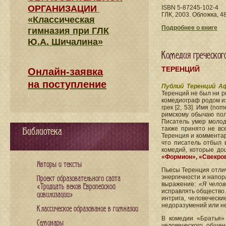
ОРГАНИЗАЦИИ
ISBN 5-87245-102-4
ГЛК, 2003. Обложка, 48
«Классическая
Подробнее о книге
гимназия при ГЛК
Ю.А. Шичалина»
Комедия греческог
ТЕРЕНЦИЙ
Онлайн-заявка
на поступление
Публий Теренций А
Теренций не был ни р
комедиограф родом из
грек [2, 53]. Имя (n
римскому обычаю полу
Писатель умер молод
также принято не все
Библиотека
Теренция и комментари
что писатель отбыл 
комедий, которые до
«Формион», «Свекро
Авторы и тексты
Пьесы Теренция отлич
энергичности и напор
Проект образовательного сайта
выражение:
«Я челов
«Тридцать веков Европейской
исправлять общество
цивилизации»
интрига, человечески
недоразумений или не
Классическое образование в гимназии
В комедии «Братья»
Семинары
человеческого обще