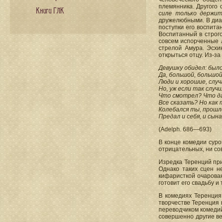
племянника. Другого 
Книги ГЛК
силе только держит
дружелюбными. В диал
поступки его воспита
Воспитанный в строго
совсем испорченные 
стрелой Амура. Эсхи
открыться отцу. Из-за
Девушку обидел: было
Да, большой, большой
Люди и хорошие, случ
Но, уж если так случ
Что смотрел? Что д
Все сказать? Но как 
Колебался ты, прошло
Предал и себя, и сына
(Adelph. 686—693)
В конце комедии суро
отрицательных, ни со
Изредка Теренций при
Однако таких сцен н
кифаристкой очарован
готовит его свадьбу и 
В комедиях Теренция
творчестве Теренция 
переводчиком комедий
совершенно другие ве