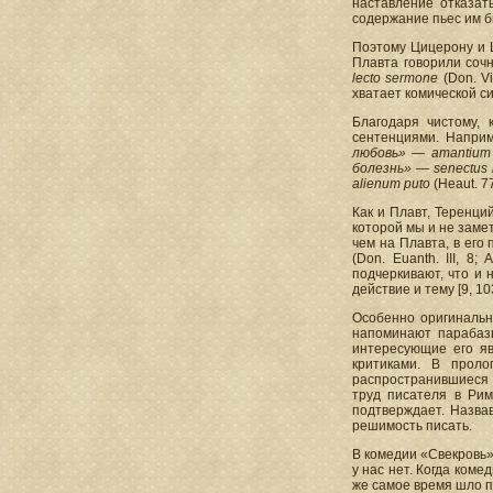
наставление отказат
содержание пьес им б
Поэтому Цицерону и 
Плавта говорили соч
lecto sermone
(Don. V
хватает комической с
Благодаря чистому, 
сентенциями. Напри
любовь» — amantium ir
болезнь» — senectus 
alienum puto
(Heaut. 77)
Как и Плавт, Теренци
которой мы и не заме
чем на Плавта, в его
(Don. Euanth. III, 8
подчеркивают, что и
действие и тему [9, 1
Особенно оригинальн
напоминают парабаз
интересующие его яв
критиками. В проло
распространившиеся в
труд писателя в Рим
подтверждает. Назва
решимость писать.
В комедии «Свекровь»
у нас нет. Когда коме
же самое время шло п