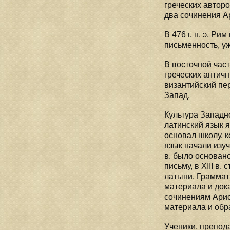
греческих авторо
два сочинения Ар
В 476 г. н. э. Р
письменность, уж
В восточной час
греческих антич
византийский пе
Запад.
Культура Западно
латинский язык я
основал школу, к
язык начали изуч
в. было основано
письму, в XIII в
латыни. Граммат
материала и док
сочинениям Арис
материала и обр
Ученики, препод