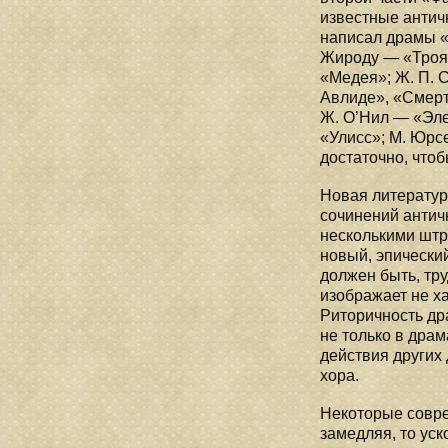
известные антич
написал драмы «
Жироду — «Троян
«Медея»; Ж. П. 
Авлиде», «Смерт
Ж. О’Нил — «Эле
«Улисс»; М. Юрс
достаточно, что
Новая литератур
сочинений античн
несколькими штр
новый, эпический
должен быть, тру
изображает не х
Риторичность др
не только в дра
действия других
хора.
Некоторые совре
замедляя, то уск