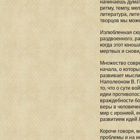
начинаешь думат
ритму, темпу, м
литература, лите
творцов мы може
Излюбленная сюр
раздвоенного, р
когда этот юноша
мертвых и сновид
Множество совре
начала, о котор
развивает мысли
Наполеоном В. Гю
то, что о сути 
идеи противопост
враждебности бо
веры в человечес
мир с иронией, е
развитием идей 
Короче говоря, 
проблемы и на и