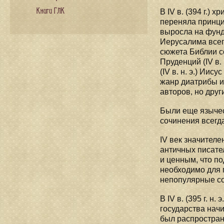
Книги ГЛК
В IV в. (394 г.)
переняла принци
выросла на фунд
Иерусалима всег
сюжета Библии с
Пруденций (IV в.
(IV в. н. э.) Ии
жанр диатрибы и
авторов, но друг
Были еще язычес
сочинения всегд
IV век значител
античных писате
и ценным, что по
необходимо для 
непопулярные со
В IV в. (395 г. 
государства начи
был распростране