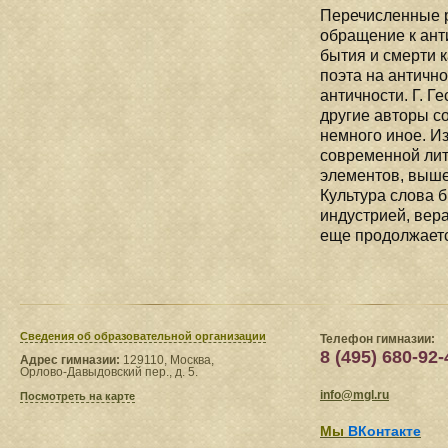
Перечисленные р
обращение к ант
бытия и смерти к
поэта на античн
античности. Г. Г
другие авторы с
немного иное. И
современной лит
элементов, вышед
Культура слова 
индустрией, вер
еще продолжаетс
Сведения​ об образовательной организации
Телефон гимназии:
8 (495) 680-92-
Адрес гимназии:
129110, Москва,
Орлово-Давыдовский пер., д. 5.
info@mgl.ru
Посмотреть на карте
Мы
ВКонтакте