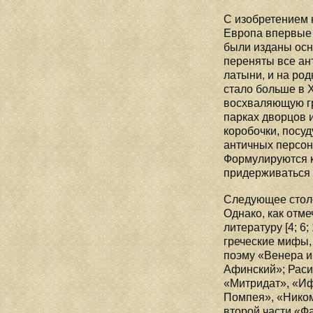
C изобретением к
Европа впервые п
были изданы осн
переняты все ан
латыни, и на ро
стало больше в 
восхваляющую гре
парках дворцов и
коробочки, посу
античных персон
Формулируются ка
придерживаться 
Следующее столет
Однако, как отм
литературу [4; 6
греческие мифы,
поэму «Венера и
Афинский»; Раси
«Митридат», «Иф
Помпея», «Ником
второй части «Ф