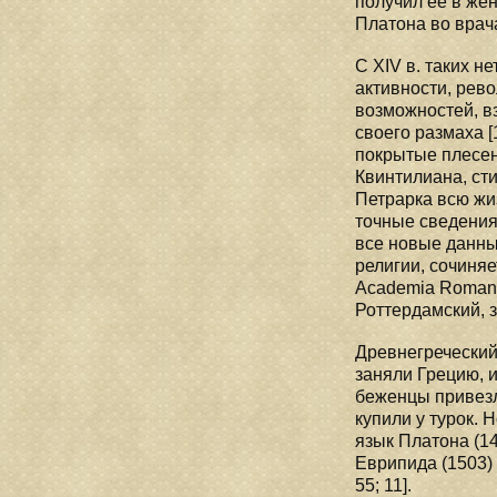
получил ее в же
Платона во врач
С XIV в. таких 
активности, рев
возможностей, вз
своего размаха 
покрытые плесен
Квинтилиана, ст
Петрарка всю жи
точные сведения 
все новые данны
религии, сочиняе
Academia Romana
Роттердамский, 
Древнегреческий 
заняли Грецию, 
беженцы привезл
купили у турок.
язык Платона (14
Еврипида (1503) 
55; 11].