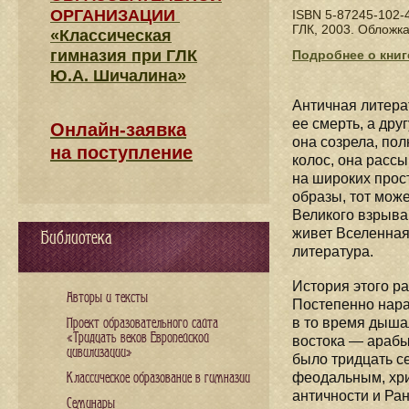
ОРГАНИЗАЦИИ
ISBN 5-87245-102-
ГЛК, 2003. Обложка
«Классическая
гимназия при ГЛК
Подробнее о книг
Ю.А. Шичалина»
Античная литерат
ее смерть, а дру
Онлайн-заявка
она созрела, по
на поступление
колос, она расс
на широких прос
образы, тот може
Великого взрыва
живет Вселенная
Библиотека
литература.
История этого р
Авторы и тексты
Постепенно нарас
в то время дыша
Проект образовательного сайта
«Тридцать веков Европейской
востока — арабы,
цивилизации»
было тридцать с
феодальным, хри
Классическое образование в гимназии
античности и Ра
Семинары