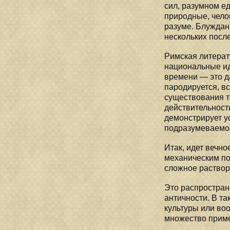
сил, разумном е
природные, челов
разуме. Блуждан
нескольких посл
Римская литерат
национальные ид
времени — это д
пародируется, вс
существования то
действительности
демонстрирует у
подразумеваемое
Итак, идет вечно
механическим по
сложное раствор
Это распростран
античности. В т
культуры или во
множество приме