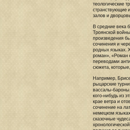
теологические т
странствующие из
залов и дворцов
В средние века 
Троянской войны
произведения бы
сочинения и чере
родных языках. 
роман», «Роман о
переводами анти
сюжета, которые,
Например, Брисе
рыцарские турни
вассалы-бароны,
кого-нибудь из э
крае ветра и от
сочинение на ла
немецком языках
сказочные чудес
хронологической,