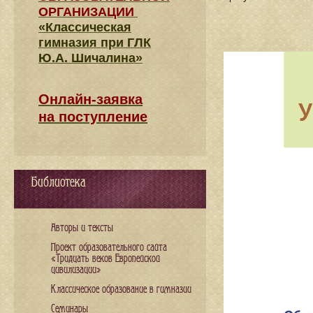
ОРГАНИЗАЦИИ
«Классическая
гимназия при ГЛК
Ю.А. Шичалина»
Онлайн-заявка
на поступление
Библиотека
Авторы и тексты
Проект образовательного сайта
«Тридцать веков Европейской
цивилизации»
Классическое образование в гимназии
Семинары