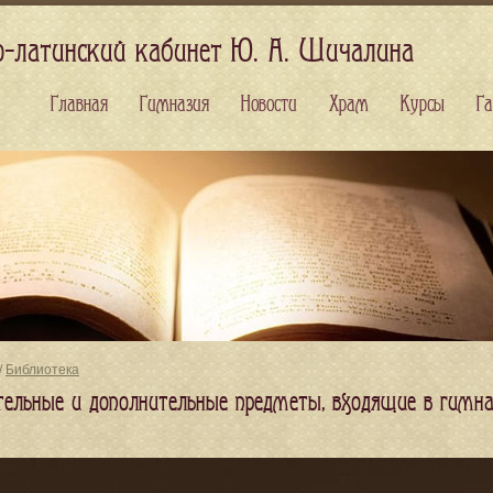
о-латинский кабинет Ю. А. Шичалина
Главная
Гимназия
Новости
Храм
Курсы
Га
/
Библиотека
тельные и дополнительные предметы, входящие в гимн