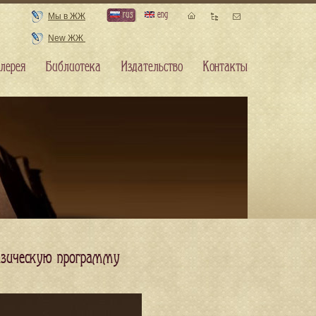
rus
eng
Мы в ЖЖ
New ЖЖ
лерея
Библиотека
Издательство
Контакты
азическую программу