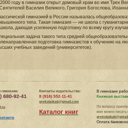
 2000 году в гимназии открыт домовый храм во имя Трех В
 Святителей Василия Великого, Григория Богослова, Иоанна
лассической гимназией в России называлась общеобразова
овышенного типа. Такая гимназия — не школа с гуманитарн
 школа, дающая усиленную подготовку по всему кругу изуч
пециальная задача такого типа средней общеобразовател
еленаправленная подготовка гимназистов к обучению на лю
ысших учебных заведений (университетов).
В гимназии раб
 гимназии:
Контакты издательства:
) 680-92-41
8 (916) 552-11-41
Книжная выстав
grekolatkab@gmail.com
По вопросу приоб
.ru
Каталог книг
книг можно писать 
grekolatkab@gmai
онтакте
Оплата банковско