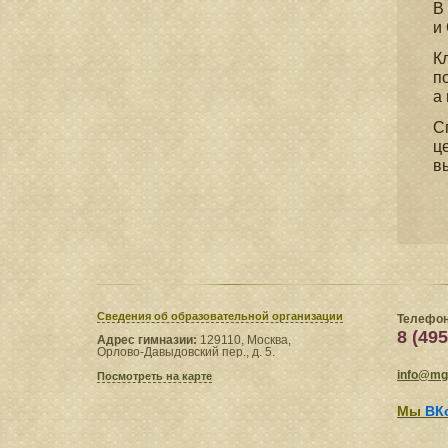
В
и
К
п
а
С
ц
в
Сведения​ об образовательной организации
Телефон
8 (495
Адрес гимназии:
129110, Москва,
Орлово-Давыдовский пер., д. 5.
info@mgl
Посмотреть на карте
Мы
ВК