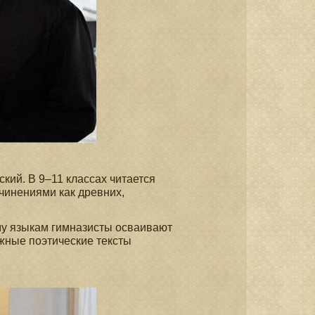
кий. В 9–11 классах читается
чинениями как древних,
ому языкам гимназисты осваивают
жные поэтические тексты