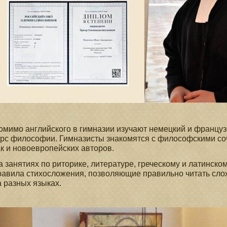
омимо английского в гимназии изучают немецкий и французс
урс философии. Гимназисты знакомятся с философскими со
ак и новоевропейских авторов.
а занятиях по риторике, литературе, греческому и латинск
равила стихосложения, позволяющие правильно читать сло
а разных языках.