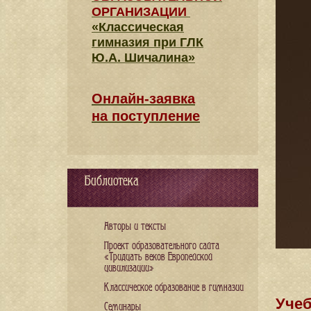
ОРГАНИЗАЦИИ
«Классическая
гимназия при ГЛК
Ю.А. Шичалина»
Онлайн-заявка
на поступление
Библиотека
Авторы и тексты
Проект образовательного сайта
«Тридцать веков Европейской
цивилизации»
Классическое образование в гимназии
Уче
Семинары