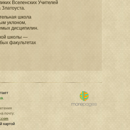
еликих Вселенских Учителей
 Златоуста.
тельная школа
ым уклоном,
аемых дисципилин.
ьной школы —
бых факультетах
отает
ка.
ретения
на почту:
l.com
й картой