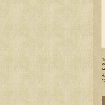
П
к
т
Н
п
н