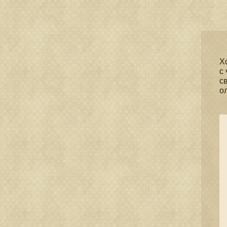
Х
с
с
о