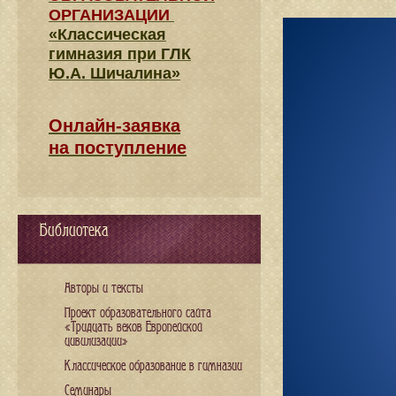
ОРГАНИЗАЦИИ
«Классическая
гимназия при ГЛК
Ю.А. Шичалина»
Онлайн-заявка
на поступление
Библиотека
Авторы и тексты
Проект образовательного сайта
«Тридцать веков Европейской
цивилизации»
Классическое образование в гимназии
Семинары