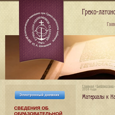
Греко-латин
Глав
Главная
/
Библиотека
2016 года
Материалы к На
СВЕДЕНИЯ​ ОБ
ОБРАЗОВАТЕЛЬНОЙ