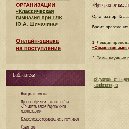
ОРГАНИЗАЦИИ
«Империи от паден
«Классическая
Организатор: Клас
гимназия при ГЛК
Ю.А. Шичалина»
Время проведения
Онлайн-заявка
1.
Лекция препод
на поступление
«Османская импер
2.
Темы научных 
Библиотека
«Империи от паде
конференции
Авторы и тексты
Проект образовательного сайта
«Тридцать веков Европейской
цивилизации»
Классическое образование в гимназии
Семинары