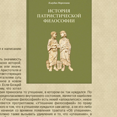
и к написанию
ть значимость
асно которой,
ак или иначе,
 Аристотеля и
тветствующих
итателям суть
нное в новом
. Если Боэций
му, что хотел
фия приносила то утешение, в котором он так нуждался. По
 предполагаемого внутреннего состояния, является наиболее
й «Утешение философией» есть некий «апокалипсис», некое
 является протрептиком. «Утешение философией» по праву
го в том, что в утешении нуждался сам автор, а не кто-либо
а начиная со времени появления трактата «Об утешении»,
олжно также вызывать удивления и то, что «утешение», в