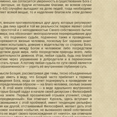
именно, как согласуется уверенность в существовании Бога с
(которые, не будучи истинными благами, во всяком случае
25–b3) случайно выпадают на долю людей, тогда необходимо
вляет всякой вещью, то и наделение благом или злом должно
л, внешне противоположных друг другу, которые регулируют
ь два лика одной и той же реальности: первое являет собой
 простотой и с неподвижностью Своего собственного бытия;
я мира; она обозначает многоразличное перекрещивание друг
е, что подчинено судьбе, подчинено также и провидению,
поряжаются жизнью человека, поскольку Бог заранее знает
должен испытывать доверие к водительству со стороны Бога.
едствующих между Богом и человеком: либо посредством
дством души мира, либо посредством природы всего, либо
деятельности демонов. Итак, любая судьба, будь она благой
актике через упражнение в добродетели и в перенесении
стать лучше. А потому любая судьба по сути своей является
й ограниченности — узреть её внутреннюю глубинную суть.
 мысли Боэция, рассматривая две темы, тесно объединенные
до иметь в виду, что Боэций часто прибегает к термину
дения Бога, когда он хочет подчеркнуть в провидении не
 определенным образом — на благо человека, сколько знание
. В этой книге собраны — в виде идеального внутреннего
оторые Боэций задал в начале своей дискуссии с Философией
 на земле. Первый прозаический отрывок уточняет, следуя
епредвиденный». Как отмечает Курсель, здесь вступают в
 освоившимся с этой проблемой, имеет тенденцию рельефно
я как другой, отстаиваемый Философией, желает дать этой
хожее значение «события, не вызванного своей собственной
о не ведет своего происхождения от «ничто», как отмечали