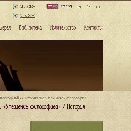
rus
eng
Мы в ЖЖ
New ЖЖ
лерея
Библиотека
Издательство
Контакты
 философией» / История патристической философии
7. «Утешение философией» / История