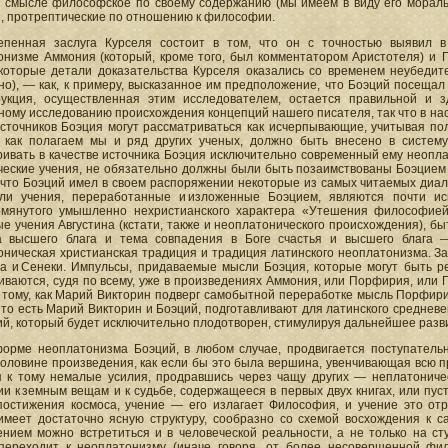
 смысле философское по своему содержанию (мы имеем в виду его моральн
, протрептические по отношению к философии.
епенная заслуга Курселя состоит в том, что он с точностью выявил 
онизме Аммония (который, кроме того, был комментатором Аристотеля) и 
которые детали доказательства Курселя оказались со временем неубедите
но), — как, к примеру, высказанное им предположение, что Боэций посещал
рукция, осуществленная этим исследователем, остается правильной и з
ому исследованию происхождения концепций нашего писателя, так что в на
источников Боэция могут рассматриваться как исчерпывающие, учитывая пол
, как полагаем мы и ряд других ученых, должно быть внесено в систему
ивать в качестве источника Боэция исключительно современный ему неоплатон
ческие учения, не обязательно должны были быть позаимствованы Боэцием 
 что Боэций имел в своем распоряжении некоторые из самых читаемых диало
ли учения, переработанные и изложенные Боэцием, являются почти ис
мянутого умышленно нехристианского характера «Утешения философией»,
е учения Августина (кстати, также и неоплатонического происхождения), быт
а высшего блага и тема совпадения в Боге счастья и высшего блага 
оническая христианская традиция и традиция латинского неоплатонизма. 
а и Сенеки. Импульсы, придаваемые мысли Боэция, которые могут быть р
ваются, судя по всему, уже в произведениях Аммония, или Порфирия, или П
 тому, как Марий Викторин подверг самобытной переработке мысль Порфири
 то есть Марий Викторин и Боэций, подготавливают для латинского средне
й, который будет исключительно плодотворен, стимулируя дальнейшее разв
форме неоплатонизма Боэций, в любом случае, продвигается поступатель
половине произведения, как если бы это была вершина, увенчивающая всю п
я к тому немалые усилия, продравшись через чащу других — неплатоничес
и к земным вещам и к судьбе, содержащееся в первых двух книгах, или пус
постижения космоса, учение — его излагает Философия, и учение это отр
имеет достаточно ясную структуру, сообразно со схемой восхождения к с
ением можно встретиться и в человеческой реальности, а не только на с
переходит к неоплатонизму (иначе говоря, от более несовершенной фи