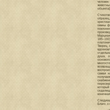
человек 
животных
объекта]
Стихотво
образец
христиа
гимны ф
поклоне
произве
Марциано
185–193
платони
Творец, 
вдохнов
отдельн
душа, о
основоп
многост
возвращ
воспрои
самая н
получае
снабжен
пересека
который 
седалищ
конечная
Следующ
Благо, о