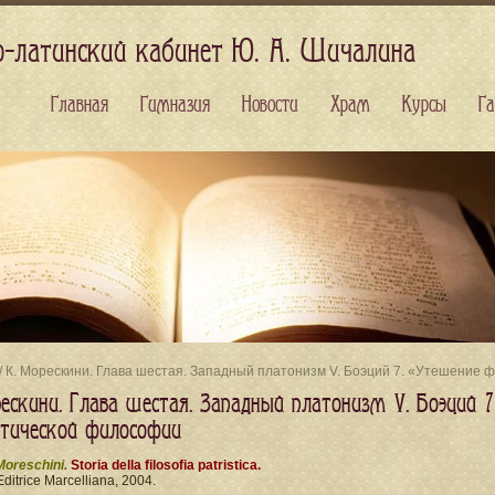
о-латинский кабинет Ю. А. Шичалина
Главная
Гимназия
Новости
Храм
Курсы
Га
/ К. Морескини. Глава шестая. Западный платонизм V. Боэций 7. «Утешение
рескини. Глава шестая. Западный платонизм V. Боэций 
стической философии
Moreschini.
Storia della filosofia patristica.
Editrice Marcelliana, 2004.