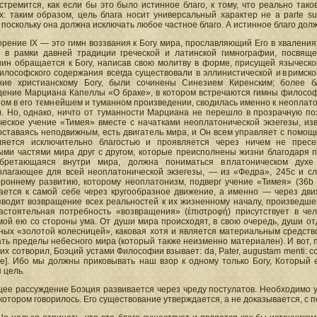
стремится, как если бы это было истинное благо, к тому, что реально так
: таким образом, цель блага носит универсальный характер не а parte subie
 поскольку она должна исключать любое частное благо. А истинное благо должн
рение IX — это гимн воззвания к Богу мира, прославляющий Его в хваления
, в рамки давней традиции греческой и латинской гимнографии, посвящ
нин обращается к Богу, написав свою молитву в форме, присущей языческой
илософского содержания всегда существовали в эллинистической и в римск
ние христианскому Богу, были сочинены Синезием Киренским; более б
дение Марциана Капеллы «О браке», в котором встречаются гимны философ
м в его темнейшем и туманном произведении, сводилась именно к неоплатони
). Но, однако, ничто от туманности Марциана не перешло в прозрачную по
ческое учение «Тимея» вместе с начатками неоплатонической экзегезы, из
оставаясь неподвижным, есть двигатель мира, и Он всем управляет с помо
ляется исключительно благостью и проявляется через ничем не прес
ыми частями мира друг с другом, которые преисполнены жизни благодаря п
бретающаяся внутри мира, должна пониматься в платоническом дух
олагающее для всей неоплатонической экзегезы, — из «Федра», 245с и сл
ороннему развитию, которому неоплатонизм, подверг учение «Тимея» (36b и
ается к самой себе через кругообразное движение, а именно — через дви
зводит возвращение всех реальностей к их жизненному началу, произведшем
астоятельная потребность «возвращения» (ἐπιστροφή) присутствует в че
мой ею со стороны ума. От души мира происходят, в свою очередь, души о
ных «золотой колесницей», каковая хотя и является материальным средств
ть пределы небесного мира (который также неизменно материален). И вот, п
их сотворил, Боэций устами Философии взывает: da, Pater, augustam menti: c
е]. Ибо мы должны приковывать наш взор к одному только Богу, Который 
 цель.
ее рассуждение Боэция развивается через чреду постулатов. Необходимо ув
 котором говорилось. Его существование утверждается, а не доказывается, с