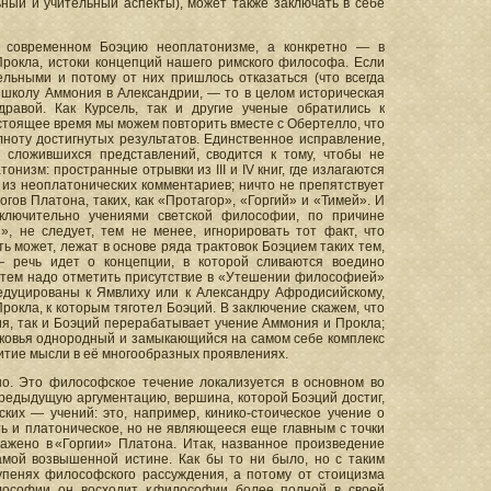
ый и учительный аспекты), может также заключать в себе
в современном Боэцию неоплатонизме, а конкретно — в
Прокла, истоки концепций нашего римского философа. Если
льными и потому от них пришлось отказаться (что всегда
 школу Аммония в Александрии, — то в целом историческая
дравой. Как Курсель, так и другие ученые обратились к
стоящее время мы можем повторить вместе с Обертелло, что
ноту достигнутых результатов. Единственное исправление,
 сложившихся представлений, сводится к тому, чтобы не
изм: пространные отрывки из III и IV книг, где излагаются
из неоплатонических комментариев; ничто не препятствует
гов Платона, таких, как «Протагор», «Горгий» и «Тимей». И
ключительно учениями светской философии, по причине
 не следует, тем не менее, игнорировать тот факт, что
ь может, лежат в основе ряда трактовок Боэцием таких тем,
— речь идет о концепции, в которой сливаются воедино
Затем надо отметить присутствие в «Утешении философией»
едуцированы к Ямвлиху или к Александру Афродисийскому,
рокла, к которым тяготел Боэций. В заключение скажем, что
я, так и Боэций перерабатывает учение Аммония и Прокла;
вековья однородный и замыкающийся на самом себе комплекс
итие мысли в её многообразных проявлениях.
но. Это философское течение локализуется в основном во
редыдущую аргументацию, вершина, которой Боэций достиг,
ких — учений: это, например, кинико-стоическое учение о
ть и платоническое, но не являющееся еще главным с точки
ажено в «Горгии» Платона. Итак, названное произведение
амой возвышенной истине. Как бы то ни было, но с таким
тупенях философского рассуждения, а потому от стоицизма
лософии он восходит к философии более полной в своей