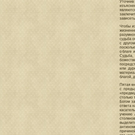
Уточнив 
изъясне
являются
заключит
зависеть
Чтобы из
жизненны
разумнос
судьба о
с друго
посколь
о благе 
Судьба,
божеств
посредст
или дур
материал
благой, 
Пятая кн
с преды
«предви
столько 
Богом з
ответа н
касател
учению 
столкно
выделит
антиноми
причиной