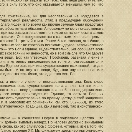
, если можно так выразиться, всех благ: ведь действительно
ого в силу того, что оно оказывается меньшим, чем то, что
 для христианина, ни для неоплатоника не нуждается в
материальной реальности. Итак, в предыдущем обсуждении
благо людей, в то время как прочие земные блага предстают
 его абсолютным образом. А поскольку не могут существовать
 и притом рассматриваемом не только онтологически в самом
а значит, Он отождествляется с счастьем. Конечная цель —
трывок 11 третьей книги. Ранее было сказано, что благо, в
 земных благ не способно исключить другое; затем истинное
го — это Бог и единое. И, действительно, Бог сообщает всем
х в состоянии жизненности, но в том смысле, что Он дарует
й вещи. Бог, как утверждал Порфирий, развивая учение и
я, к которому присоединяется то, что подтверждается и
тина Единое есть причина существования всех вещей, так для
ам быть. А потому все вещи, будь они одушевленные или
 единство есть благо, это единство есть Бог.
ма, а именно учения о несуществовании зла. Коль скоро
 невозможность существования начала зла, так как иначе
 касательно несуществования зла особенно подчеркивалось
ку все вещи происходят от Единого, то есть от Бога, их
лаго есть существование по преимуществу (в этой концепции
 в богословских сочинениях, см. стр. 562–563), из этого
атонической традиции, как языческой, так и христианской:
 ключе — о сошествии Орфея в подземное царство. Это
т и должен выплыть наверх. Но человек должен с вниманием
 снова, как это случилось с Орфеем, который, из-за того что
у (стихотворение XII). Мы фиксируем здесь неоплатоническую