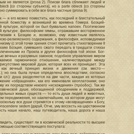
овым не является (prosa 2). Поиски блага сближают людей и
cti [со стороны субъекта], но a parte obiecti [со стороны
о суммировать в себе все блага частные (prosa 9).
х — и его можно поместить, как последний и блистательный
енной божеству и возникшей во времена Гомера. Боэций-
 культуре, которой он был буквально напоен. Поэтические
ой культуре; философские гимны, отражавшие восторженное
лизким к Боэцию и, возможно, ему известным являлось
ско-религиозного содержания, а философия, исповедуемая
зму (с этой точки зрения стоит прочитать стихотворение II
эзию Боэция, сумевшего сжато передать в тридцати стихах
влеченными из Прокла и других философов той эпохи. Бог-
щью вечных и разумных законов; подобное управление миром
екаемое гармоничное отношение, наличествующее между
рисутствию мировой души, которая всех их проницает. Эта
е как вечный принцип жизни и движения (см. место —
.); но она была лучше определена впоследствии, согласно
 сл.): душа разделяется на две части, каждая из которых
жение «обращения», как его именовали неоплатоники; оно
у их посредством некоего «исхождения» (πρόοδος). Так же
ловеческой душе, обогащенной ободрением и поддержкой,
тдельных живых существ — то есть души людей и животных,
ом передвижения, но наилегчайшим, на котором души могут
оскольку все души стремятся к этому «возвращению» к Богу,
onscendere sedem [даруй, Отче, уму воссесть на царственном
есть наше начало, наш путеводитель, наша дорога и наша
идеть, существует ли в космической реальности то высшее
 помощью соответствующего постулата: