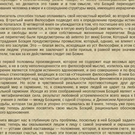
нности), но делается это также и в том смысле, что Боэций переходит
вания человека в мире и к созерцанию структуры мира, имеющего иерархиче
е писатель способен только оплакивать свой несчастный жребий; во второй кн
а. В третьей книге Философия подводит его к определению природы истинно
о полагался. В четвертой книге он убеждается в том, что постигшее его зло 
ом которого он является, а потому в пятую книгу Боэций смог включить — в
ния и свободы воли — и свои собственные жизненные перипетии. Ведь,
е перипетии) были предусмотрены ab aeterno [от века] Богом, Который вс
 страдания Боэция предусмотрены промыслом, который, однако, не влияет 
по его заслугам. Это — благая весть, исходящая из уст Философии; в этом 
сем людям: утешение же заключает в себе призыв, в равной мере значи
ели, так как за их действиями следит око Божие.
х первой половины произведения, которое не содержит еще весомых арг
ьно, а не в силу неполноценности его философской мысли), излилось как род
орение является плодом истинного вдохновения, и оно совершенно и по фор
нных стихотворений, входящих в состав «Утешения философией». В нем Боэ
 которая властвует над частностью отдельных случайных феноменов и разре
гармонии. Но если в чувственной реальности противостоящие друг дру
ющей мир и гармонию, то, к сожалению, в мире людей не царит та люб
альной гармонии. Исходя из этих соображений неоплатоник Боэций являет «
ь метафизическая сила, результат любовной устремленности всего мира к Б
 учения о любви — между Боэцием, с одной стороны, и Дионисием Ареопагитом
удьбы, которая так долго и упорно отстаивалась во II книге, теперь уже пре
тому теперь должен посвятить свою мысль Боэций, рационально обосно
ого вдохновения.
нига вводит нас в глубинную суть проблемы, поскольку в ней Боэций задает
зма: теперь мы оказываемся лицом к лицу с самой значимой и окрашен
ет — устами своей наставницы — положение, которое, в конечном счете, во
ет в поисках счастья, но только эти поиски отклоняются от человеческой