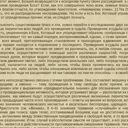
этот момент, Боэций возвращается к исходному пункту своих рассуждений: а 
нием провидения Бога? Если, как это совершенно ясно всем, земные блага 
 благом отчасти, по утверждению Аристотеля, «Никомахова этика», 1178а 
ь, что их распределение несправедливо. Но если и есть Бог, Который упра
 от определенных причин: итак, их следует познать.
ъяснить существование блага и зла, нужно перейти к исследованию двух си
е перипетии всех людей: это провидение и судьба. Провидение и судьба сут
ть, укорененную в Боге, Который все упорядочивает образом, сообразным с
беспечивает тот же самый порядок, воспринимаемый, однако, с точки зрени
м всех вещей, претерпевающих становление и приходящих в движение: вс
ку первая находится в подчинении у последнего. Провидение и судьба рас
и о зле. И даже если человек не умеет их различать, он, в любом случае, 
 впрочем, осуществляется с помощью шести различных сущностей, поср
енных духов, которые ведают предвидением и предсказаниями, либо посре
вом движения светил, либо посредством ангельских сил, либо посредством 
ной, налагается на людей, либо затем, чтобы блага проявлялись на пр
ьного зла, либо затем, чтобы злонравные извлекали из своей судьбы способ 
даже если люди не расценивают её как таковую: но они не способны — в свое
ига непосредственно связана с этими проблемами. Она составляет вершину
дущими, а именно — тему провидения и тему свободы воли: причем, на
дение» или к выражению «предварительное знание» для обозначения прови
ту провиденциальную активность, которая устраивает вещи — располагая их
аранее, как именно будут осуществляться различные жизненные перипетии
а предыдущие части этого произведения — ответы на многие из вопросов, к
ьно значения человеческого несчастья и касательно беспорядка, царящего
Аристотеля (см. «Физика», II 4–6) значения терминов «случайный» и «н
вение два тезиса: один тезис, отстаиваемый Боэцием, еще не достаточно
ь антиномию между божественным предведением и свободой воли, в то врем
и разрешение. Итак, случай в абсолютном смысле не существует, а его рас
», является в действительности противоречивым смешением терминов. Ничт