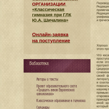
Перевод
ОРГАНИЗАЦИИ
Редакция
«Классическая
примеча
Редакци
гимназия при ГЛК
унификац
Ю.А. Шичалина»
и гречес
Онлайн-заявка
на поступление
Хорошо 
этого пр
Что кас
проступа
если эт
Библиотека
протреп
Цицерон
сочинен
своей ф
Авторы и тексты
литерат
и озагла
Проект образовательного сайта
показать
нашему м
«Тридцать веков Европейской
прямым 
цивилизации»
открове
принадле
Классическое образование в гимназии
иной: к
который
Семинары