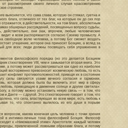
 от рассмотрения своего личного случая к рассмотрению
ское строение.
иге выясняется, что сама слава, которую он стяжал, суетна и
го блага, отличного от тех благ, на которые он до сих пор
не отражается, в действительности, на том благе, абсолютным
 рамках обширных рассуждений, посвященных вопросу судьбы,
 действительно, они (как, впрочем, любые человеческие
е видит и всем распоряжается согласно Своему промыслу. А
на свободную волю человека, а потому Бог сможет воздать
состоит утешение, которое она приносит Боэцию, а вслед за
мый для всех: люди должны посвящать себя упражнению в
ументов философского порядка (но это делается Боэцием
ник стихотворение VIII, чем и замыкается вторая книга. Это
ме, а потому может рассматриваться как одно из наиболее
ций восторженно превозносит космическую любовь, то есть
шает конфликт противоположностей, приводя их в состояние
гу силы связуются узами вечного согласия и гармонии,
овь, которая должна была бы включить этот мир в сферу
любовь, приводящую в движение солнце и другие светила»:
огу, а потому можно установить некую связь — в том, что
 и Данте — с другой. Это стихотворение говорит о том, что
одолена, что сила, властвующая во всем мире, есть любовь к
вывая то, что спонтанно вылилось из его души в порыве
ся вопросом, какова конечная цель человека с точки зрения
ной в интимно-личные тона философией Боэция. Философ
сходит к «Никомаховой этике» Аристотеля: каждый человек
 природы, привлеченной ложными образами блага, и потому