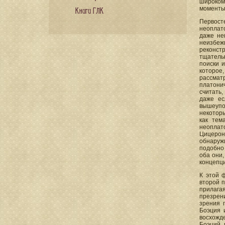
широком
моменты
Книги ГЛК
Первост
неоплат
даже не
неизбеж
реконст
тщательн
поиски 
которое
рассматр
платони
считать,
даже ес
вышеупо
некоторы
как тем
неоплат
Цицерон
обнаружи
подобно
оба они,
концепци
К этой 
второй 
прилага
презрени
зрения 
Боэция 
восхожд
Боэций 