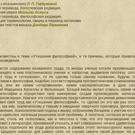
 с итальянского
Л. П. Горбуновой
 перевода, богословская редакция,
ния иерея
Михаила Асмуса
я перевода, философская редакция,
ия терминологии, сверка и перевод латинских
ких текстов монаха
Диодора Ларионова
известны и тема «Утешения философией», и те причины, которые привел
оизведения.
ается содержания названного труда, то иногда ученые хотели преуменьши
ющего в нем платонического учения и, напротив, выдвигали гипотезу, согл
от труд и «утешение», то по одному только своему названию, будучи, т
тиком к философии, подобно соответствующим протрептическим сочинениям
а, или же неким «откровением», неким «апокалипсисом» в духе соо
ий Марциана Капеллы и Фульгенция: Боэций якобы желал открыть своим ч
илософии и осуществил свое намерение, создав произведение, написа
урном жанре. Нам все эти соображения представляются досужими домыслами
вил свой труд как «Утешение философией», то сделал он это как раз пото
, как ему, заключенному в тюрьму в ожидании смертного приговора, филосо
нению, психологический подход к жанру, избранному Боэцием, с учетом его
и наиболее логичным решением этой проблемы. А гипотеза, согласно которо
ние, столь же голословна, как и гипотеза о том, что это произведение
жит к литературе, призванной утешать, и нет совершенно ничего удивительно
азусы подобного же рода допускались в рамках этого литературного жанр
 Цицерон написал для самого себя, по случаю смерти своей дочери. Не д