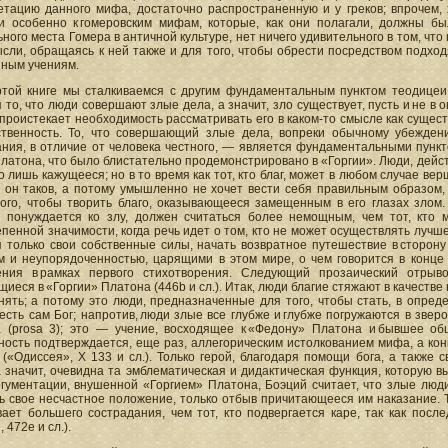
етацию данного мифа, достаточно распространенную и у греков; впрочем,
и особенно к гомеровским мифам, которые, как они полагали, должны бы
ного места Гомера в античной культуре, нет ничего удивительного в том, чт
ысли, обращаясь к ней также и для того, чтобы обрести посредством подх
нным учениям.
ртой книге мы сталкиваемся с другим фундаментальным пунктом теодицеи 
 то, что люди совершают злые дела, а значит, зло существует, пусть и не в 
 проистекает необходимость рассматривать его в каком-то смысле как суще
ственность. То, что совершающий злые дела, вопреки обычному убежде
ния, в отличие от человека честного, — является фундаментальными пункто
латона, что было блистательно продемонстрировано в «Горгии». Люди, действ
о лишь кажущееся; но в то время как тот, кто благ, может в любом случае вер
о он таков, а потому умышленно не хочет вести себя правильным образом,
ого, чтобы творить благо, оказывающееся замещенным в его глазах злом. Н
 понуждается ко злу, должен считаться более немощным, чем тот, кто м
пенной значимости, когда речь идет о том, кто не может осуществлять лучше
я только свои собственные силы, начать возвратное путешествие в сторону
 и неупорядоченностью, царящими в этом мире, о чем говорится в конце I
ения в рамках первого стихотворения. Следующий прозаический отрыв
иеся в «Горгии» Платона (446b и сл.). Итак, люди благие стяжают в качестве
нять; а потому это люди, предназначенные для того, чтобы стать, в опред
есть сам Бог; напротив, люди злые все глубже и глубже погружаются в зв
а (prosa 3); это — учение, восходящее к «Федону» Платона и бывшее о
ность подтверждается, еще раз, аллегорическим истолкованием мифа, а кон
(«Одиссея», Х 133 и сл.). Только герой, благодаря помощи бога, а также 
а значит, очевидна та эмблематическая и дидактическая функция, которую в
ргументации, внушенной «Горгием» Платона, Боэций считает, что злые люди
ь свое несчастное положение, только отбыв причитающееся им наказание. Т
ает большего сострадания, чем тот, кто подвергается каре, так как посл
 472е и сл.).