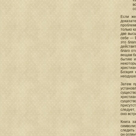
«
в
со
Если же
доказат
проблемы
только к
две высш
себе — Б
это благ
действит
благо от
вещам бы
бытию и
некотор
христиан
Боэция 
неодушев
Затем п
установ
существ
христиа
существо
присутс
следует,
оно встр
Книга з
символиз
следить 
он оглян