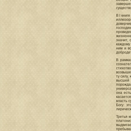
заверше
существо
В I книг
иллюзорн
доверчив
господин
провиде
жизненны
значит,
каждому 
ним и в
добродет
В рамка
сознател
стихотв
возвыше
ту силу,
высшей 
порожда
универс
она ест
касается
власть с
Богу: э
лирическ
Третья к
платони
выдвига
пребыва