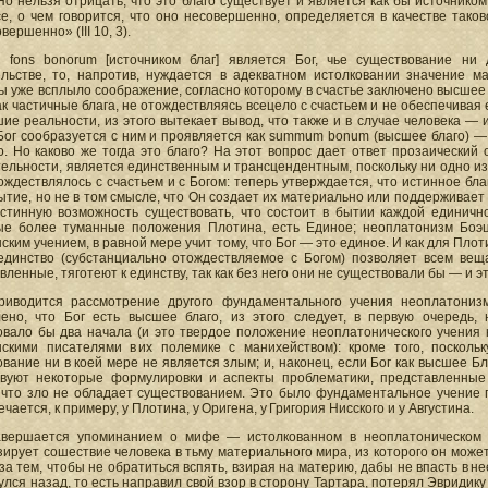
Но нельзя отрицать, что это благо существует и является как бы источником
се, о чем говорится, что оно несовершенно, определяется в качестве таков
вершенно» (III 10, 3).
 fons bonorum [источником благ] является Бог, чье существование ни
ельстве, то, напротив, нуждается в адекватном истолковании значение 
 уже всплыло соображение, согласно которому в счастье заключено высшее 
ак частичные блага, не отождествляясь всецело с счастьем и не обеспечивая
ие реальности, из этого вытекает вывод, что также и в случае человека —
ог сообразуется с ним и проявляется как summum bonum (высшее благо) — 
о. Но каково же тогда это благо? На этот вопрос дает ответ прозаический о
ельности, является единственным и трансцендентным, поскольку ни одно из
ождествлялось с счастьем и с Богом: теперь утверждается, что истинное бла
тие, но не в том смысле, что Он создает их материально или поддерживает и
стинную возможность существовать, что состоит в бытии каждой единично
ые более туманные положения Плотина, есть Единое; неоплатонизм Боэци
ским учением, в равной мере учит тому, что Бог — это единое. И как для Пло
единство (субстанциально отождествляемое с Богом) позволяет всем вещ
ленные, тяготеют к единству, так как без него они не существовали бы — и это
риводится рассмотрение другого фундаментального учения неоплатониз
лено, что Бог есть высшее благо, из этого следует, в первую очередь,
овало бы два начала (и это твердое положение неоплатонического учения
нскими писателями в их полемике с манихейством): кроме того, посколь
вание ни в коей мере не является злым; и, наконец, если Бог как высшее Б
твуют некоторые формулировки и аспекты проблематики, представленные и
 что зло не обладает существованием. Это было фундаментальное учение пл
ечается, к примеру, у Плотина, у Оригена, у Григория Нисского и у Августина.
авершается упоминанием о мифе — истолкованном в неоплатоническом
ирует сошествие человека в тьму материального мира, из которого он може
за тем, чтобы не обратиться вспять, взирая на материю, дабы не впасть в нее
улся назад, то есть направил свой взор в сторону Тартара, потерял Эвридик