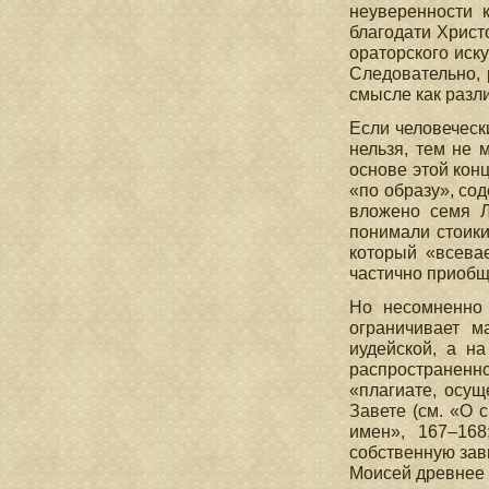
неуверенности 
благодати Христ
ораторского иск
Следовательно, 
смысле как разл
Если человеческ
нельзя, тем не 
основе этой кон
«по образу», сод
вложено семя Ло
понимали стоики
который «всева
частично приобща
Но несомненно 
ограничивает м
иудейской, а н
распространенно
«плагиате, осущ
Завете (см. «О 
имен», 167–168
собственную зав
Моисей древнее вс