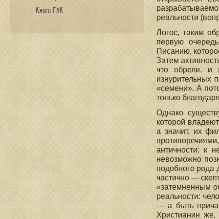
разрабатываемо
Книги ГЛК
реальности (вопр
Логос, таким об
первую очередь
Писанию, которо
Затем активность
что обрели, и 
изнурительных п
«семени». А пот
только благодар
Однако существ
которой владеют
а значит, их ф
противоречиями
античности: к 
невозможно позн
подобного рода 
частично — скеп
«затемненным об
реальности: чел
— а быть прича
Христианин же, 