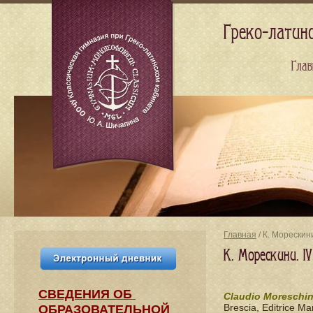
Греко-латин
Глав
Главная
/ К. Морескин
К. Морескини. I
СВЕДЕНИЯ​ ОБ
Claudio Moreschin
Brescia, Editrice Ma
ОБРАЗОВАТЕЛЬНОЙ