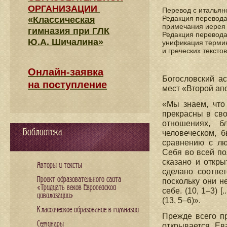
ОРГАНИЗАЦИИ
Перевод с итальян
Редакция перевода
«Классическая
примечания иере
гимназия при ГЛК
Редакция перевода
Ю.А. Шичалина»
унификация термин
и греческих текст
Онлайн-заявка
Богословский ас
на поступление
мест «Второй ап
«Мы знаем, что 
прекрасны в сво
отношениях, б
Библиотека
человеческом, б
сравнению с лю
Себя во всей пол
сказано и откр
Авторы и тексты
сделано соотве
Проект образовательного сайта
поскольку они н
«Тридцать веков Европейской
себе. (10, 1–3) 
цивилизации»
(13, 5–6)».
Классическое образование в гимназии
Прежде всего п
Семинары
открывается Ев