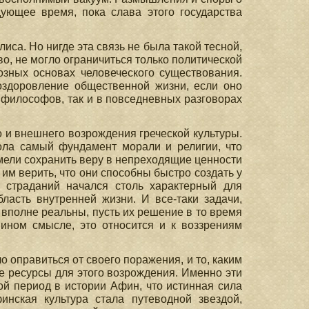
ующее время, пока слава этого государства
иса. Но нигде эта связь не была такой тесной,
о, не могло ограничиться только политической
озных основах человеческого существования.
оздоровление общественной жизни, если оно
 философов, так и в повседневных разговорах
о и внешнего возрождения греческой культуры.
ола самый фундамент морали и религии, что
сумели сохранить веру в непреходящие ценности
м верить, что они способны быстро создать у
 страданий начался столь характерный для
ласть внутренней жизни. И все-таки задачи,
 вполне реальны, пусть их решение в то время
ином смысле, это относится и к воззрениям
о оправиться от своего поражения, и то, каким
е ресурсы для этого возрождения. Именно эти
ой период в истории Афин, что истинная сила
инская культура стала путеводной звездой,