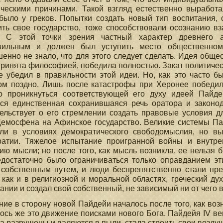
ическими причинами. Такой взгляд естественно выработ
было у греков. Попытки создать новый тип воспитания, 
ить свое государство, тоже способствовали осознанию в
. С этой точки зрения частный характер древнего а
вильным и должен был уступить место общественному
енно не знало, что для этого следует сделать. Идея общес
ринята философией, победила полностью. Закат политичес
 убедил в правильности этой идеи. Но, как это часто б
ом поздно. Лишь после катастрофы при Херонее победило
о проникнуться соответствующей его духу идеей Пайд
ся единственная сохранившаяся речь оратора и законод
ельствует о его стремлении создать правовые условия д
емосфена на Афинское государство. Великие системы Пайд
кли в условиях демократического свободомыслия, но в
ратии. Тяжелое испытание проигранной войны и внутр
ию мысли; но после того, как мысль возникла, ее нельзя
едостаточно было ограничиваться только оправданием э
 собственным путем, и люди беспрепятственно стали пре
 как и в религиозной и моральной областях, греческий ду
ании и создал свой собственный, не зависимый ни от чего 
ие в сторону новой Пайдейи началось после того, как воз
ось же это движение поисками нового Бога. Пайдейя IV век
а разрушены и валяются в пыли, стала строить свои возду