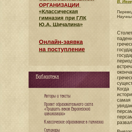
В. Йеге
ОРГАНИЗАЦИИ
«Классическая
Перево
Научны
гимназия при ГЛК
Ю.А. Шичалина»
Столе
падени
Онлайн-заявка
грече
на поступление
госуда
госуд
перио
встре
оконч
Библиотека
гречес
сущес
Когда
истори
Авторы и тексты
самая
Проект образовательного сайта
увяда
«Тридцать веков Европейской
персам
цивилизации»
персам
Классическое образование в гимназии
развал
Семинары
Внезап