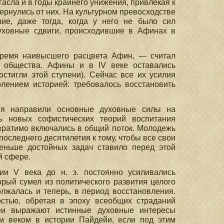
асла и в годы крайнего унижения, привлекая к
рнулись от них. На культурном превосходстве
ие, даже тогда, когда у него не было сил
духовные сдвиги, происходившие в Афинах в
время наивысшего расцвета Афин, — считал
е общества. Афины и в IV веке оставались
стигли этой ступени). Сейчас все их усилия
лением историей: требовалось восстановить
ия направили основные духовные силы на
ь новых софистических теорий воспитания
твратимо включались в общий поток. Молодежь
следнего десятилетия к тому, чтобы все свои
еньше достойных задач ставило перед этой
й сфере.
ии V века до н. э. постоянно усиливались
орый сумел из политического развития целого
лжалась и теперь, в период восстановления.
стью, обретая в эпоху всеобщих страданий
деи выражают истинные духовные интересы
им веком в истории Пайдейи, если под этим