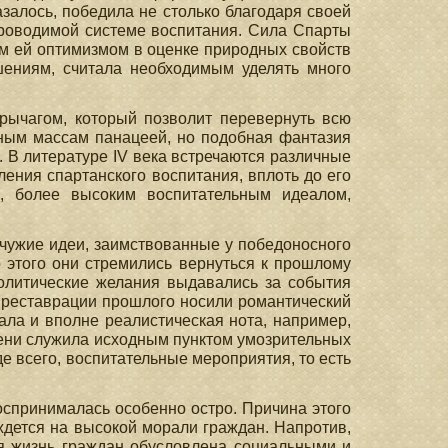
залось, победила не столько благодаря своей
проводимой системе воспитания. Сила Спарты
им ей оптимизмом в оценке природных свойств
шениям, считала необходимым уделять много
рычагом, который позволит перевернуть всю
одным массам панацеей, но подобная фантазия
 В литературе IV века встречаются различные
ления спартанского воспитания, вплоть до его
, более высоким воспитательным идеалом,
 чужие идеи, заимствованные у победоносного
 этого они стремились вернуться к прошлому
политические желания выдавались за события
 реставрации прошлого носили романтический
вала и вполне реалистическая нота, например,
мени служила исходным пунктом умозрительных
е всего, воспитательные мероприятия, то есть
оспринималась особенно остро. Причина этого
иждется на высокой морали граждан. Напротив,
ая жизнь граждан обусловлена социальными и