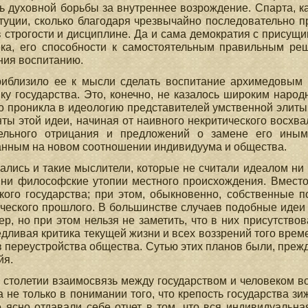
ь духовной борьбы за внутреннее возрождение. Спарта, ка
туции, сколько благодаря чрезвычайно последовательно 
 строгости и дисциплине. Да и сама демократия с присущ
ека, его способности к самостоятельным правильным ре
ния воспитанию.
риблизило ее к мысли сделать воспитание архимедовым 
ку государства. Это, конечно, не казалось широким нар
о проникла в идеологию представителей умственной элиты.
ты этой идеи, начиная от наивного некритического восхва
ельного отрицания и предложений о замене его иным
анным на новом соотношении индивидуума и общества.
ались и такие мыслители, которые не считали идеалом ни
 ни философские утопии местного происхождения. Вместо
ого государства; при этом, обыкновенно, собственные 
ческого прошлого. В большинстве случаев подобные идеи
ер, но при этом нельзя не заметить, что в них присутство
дливая критика текущей жизни и всех воззрений того вре
 переустройства общества. Сутью этих планов были, прежд
йя.
 столетии взаимосвязь между государством и человеком в
 не только в понимании того, что крепость государства з
 ясно отдавали себе отчет в том, что вся индивидуальн