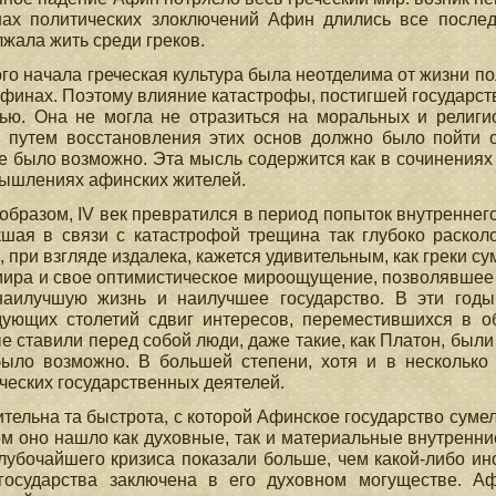
нах политических злоключений Афин длились все послед
жала жить среди греков.
го начала греческая культура была неотделима от жизни пол
Афинах. Поэтому влияние катастрофы, постигшей государств
ью. Она не могла не отразиться на моральных и религи
о путем восстановления этих основ должно было пойти 
 было возможно. Эта мысль содержится как в сочинениях
мышлениях афинских жителей.
образом, IV век превратился в период попыток внутреннег
кшая в связи с катастрофой трещина так глубоко раскол
, при взгляде издалека, кажется удивительным, как греки 
мира и свое оптимистическое мироощущение, позволявшее и
наилучшую жизнь и наилучшее государство. В эти годы
ующих столетий сдвиг интересов, переместившихся в об
е ставили перед собой люди, даже такие, как Платон, были
было возможно. В большей степени, хотя и в несколько 
ческих государственных деятелей.
тельна та быстрота, с которой Афинское государство сумел
м оно нашло как духовные, так и материальные внутренни
лубочайшего кризиса показали больше, чем какой-либо ин
 государства заключена в его духовном могуществе. Аф