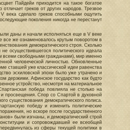
асцвет Пайдейи приходится на такое богатое
 отличает греков от других народов. Трезвое
 V века сделало греков способными ощутить
 последующие поколения никогда не перестанут
были даны и начали исполняться еще в V веке
ие все же ознаменовалось крутым поворотом в
енствования демократического строя. Сколько
и не осуществившегося политического идеала
м всеми свободными гражданами), мир именно
венной человеческой личностью. Обновленные
оме ставшей уже классической идеи равенства
дство эсхиловской эпохи было уже утрачено и
ом дерзкими. Афинское государство как будто
венное устройство, несмотря на материальное
Спартанская победа повлияла не столько на
 и просвещения. Спор со Спартой в духовной
ного существования демократического полиса.
партанскую победу и изменить политические
оражения, но вскоре после государственного
ранов» были изгнаны, и демократический строй
конституции и сопровождавшей ее всеобщей
 передвинулась из сферы текущей политики в