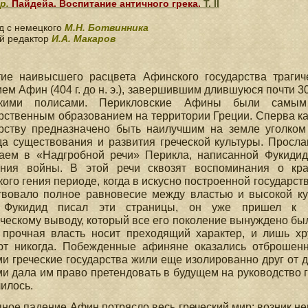
р.
Пайдейа. Воспитание античного грека.
Т. II
д с немецкого
М.Н. Ботвинника
й редактор
И.А. Макаров
тие наивысшего расцвета Афинского государства трагич
ем Афин (404 г. до н. э.), завершившим длившуюся почти 3
скими полисами. Перикловские Афины были самым
рственным образованием на территории Греции. Сперва ка
арству предназначено быть наилучшим на земле уголком
да существования и развития греческой культуры. Прос
чаем в «Надгробной речи» Перикла, написанной Фукидид
ания войны. В этой речи сквозят воспоминания о кра
кого гения периоде, когда в искусно построенной государс
твовало полное равновесие между властью и высокой ку
 Фукидид писал эти страницы, он уже пришел к п
ческому выводу, который все его поколение вынуждено бы
 прочная власть носит преходящий характер, и лишь х
ют никогда. Побежденные афиняне оказались отброшен
и греческие государства жили еще изолированно друг от д
и дала им право претендовать в будущем на руководство гр
илось.
ное падение Афин потрясло весь греческий мир: возник 