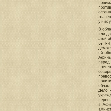
понима
против
осозн
значен
у них 
В обла
или да
этой о
бы ни 
демокр
ей обя
Афины 
перед 
претен
соверш
прево
полити
област
Дело 
учрежд
перево
в Афи
амнист