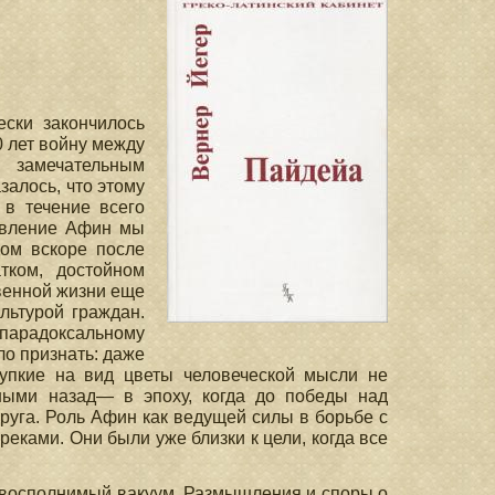
ески закончилось
0 лет войну между
 замечательным
залось, что этому
 в течение всего
лавление Афин мы
ом вскоре после
тком, достойном
твенной жизни еще
льтурой граждан.
арадоксальному
ло признать: даже
рупкие на вид цветы человеческой мысли не
ными назад— в эпоху, когда до победы над
руга. Роль Афин как ведущей силы в борьбе с
еками. Они были уже близки к цели, когда все
невосполнимый вакуум. Размышления и споры о