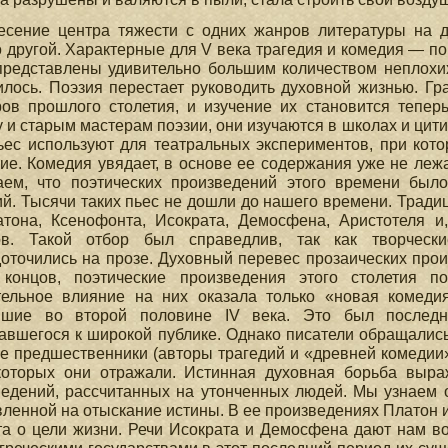
есение центра тяжести с одних жанров литературы на д
 другой. Характерные для V века трагедия и комедия — п
представлены удивительно большим количеством неплохи
лось. Поэзия перестает руководить духовной жизнью. Гр
ров прошлого столетия, и изучение их становится тепер
 и старым мастерам поэзии, они изучаются в школах и цити
ьес используют для театральных экспериментов, при кот
ие. Комедия увядает, в основе ее содержания уже не ле
аем, что поэтических произведений этого времени был
й. Тысячи таких пьес не дошли до нашего времени. Тради
тона, Ксенофонта, Исократа, Демосфена, Аристотеля и
ов. Такой отбор был справедлив, так как творчески
оточились на прозе. Духовный перевес прозаических про
 концов, поэтические произведения этого столетия п
тельное влияние на них оказала только «новая комед
вшие во второй половине IV века. Это был последний
вшегося к широкой публике. Однако писатели обращались т
е предшественники (авторы трагедий и «древней комедии»)
которых они отражали. Истинная духовная борьба выра
едений, рассчитанных на утонченных людей. Мы узнаем 
ленной на отыскание истины. В ее произведениях Платон
а о цели жизни. Речи Исократа и Демосфена дают нам в