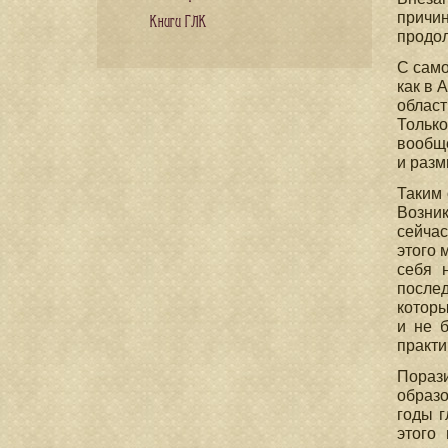
причи
Книги ГЛК
продол
С само
как в 
област
Тольк
вообще
и раз
Таким 
Возни
сейчас
этого 
себя 
послед
которы
и не 
практи
Порази
образо
годы г
этого