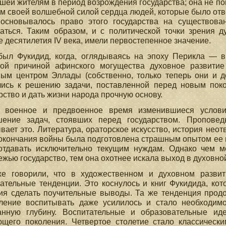
шей жителям в период возрождения государства; она не пог
 своей волшебной силой сердца людей, которые было отве
основывалось право этого государства на существован
аться. Таким образом, и с политической точки зрения 
 десятилетия IV века, имели первостепенное значение.
был Фукидид, когда, оглядываясь на эпоху Перикла — 
ной причиной афинского могущества духовное развити
ым центром Эллады (собственно, только теперь они и до
лись к решению задачи, поставленной перед новым поко
рство и дать жизни народа прочную основу.
 военное и предвоенное время изменившиеся услов
шение задач, стоявших перед государством. Проповед
вает это. Литература, ораторское искусство, история нео
окончания войны была подготовлена страшным опытом ее по
отдавать исключительно текущим нуждам. Однако чем м
жью государство, тем она охотнее искала выход в духовно
е говорили, что в художественном и духовном развит
ательные тенденции. Это коснулось и книг Фукидида, кот
ия сделать поучительные выводы. Та же тенденция продо
ление воспитывать даже усилилось и стало необходимо
анную глубину. Воспитательные и образовательные и
ющего поколения. Четвертое столетие стало классическ