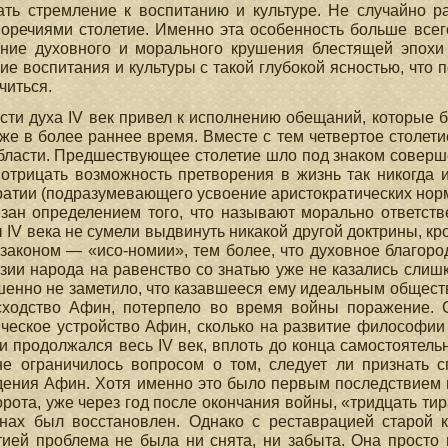
ть стремление к воспитанию и культуре. Не случайно р
оречиями столетие. Именно эта особенность больше всего
ание духовного и морального крушения блестящей эпохи
ие воспитания и культуры с такой глубокой ясностью, что
учиться.
сти духа IV век привел к исполнению обещаний, которые 
же в более раннее время. Вместе с тем четвертое столет
бласти. Предшествующее столетие шло под знаком соверш
отрицать возможность претворения в жизнь так никогда 
атии (подразумевающего усвоение аристократических нор
зан определением того, что называют морально ответст
IV века не сумели выдвинуть никакой другой доктрины, кр
законом — «исо-номии», тем более, что духовное благоро
зии народа на равенство со знатью уже не казались слишк
енно не заметило, что казавшееся ему идеальным общест
сходство Афин, потерпело во время войны поражение. 
ческое устройство Афин, сколько на развитие философии
и продолжался весь IV век, вплоть до конца самостоятель
не ограничилось вопросом о том, следует ли признать с
ения Афин. Хотя именно это было первым последствием п
рота, уже через год после окончания войны, «тридцать ти
нах был восстановлен. Однако с реставрацией старой 
ией проблема не была ни снята, ни забыта. Она просто