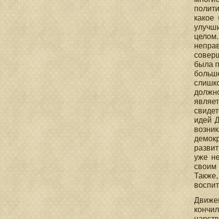
полит
какое 
улучш
целом
непра
соверш
была п
больше
слишк
должн
являет
свидет
идей Д
возни
демок
развит
уже н
своим
Также,
воспит
Движен
кончил
царств