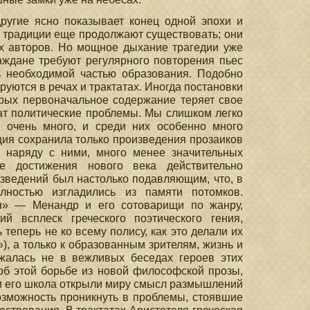
ругие ясно показывает конец одной эпохи и
о традиции еще продолжают существовать; они
х авторов. Но мощное дыхание трагедии уже
аждане требуют регулярного повторения пьес
ь необходимой частью образования. Подобно
руются в речах и трактатах. Иногда постановки
орых первоначальное содержание теряет свое
жат политические проблемы. Мы слишком легко
о очень много, и среди них особенно много
ция сохранила только произведения прозаиков
, наряду с ними, много менее значительных
е достижения нового века действительно
изведений был настолько подавляющим, что, в
олностью изгладились из памяти потомков.
ия» — Менандр и его сотоварищи по жанру,
 всплеск греческого поэтического гения,
еперь не ко всему полису, как это делали их
, а только к образованным зрителям, жизнь и
жалась не в вежливых беседах героев этих
об этой борьбе из новой философской прозы,
 и его школа открыли миру смысл размышлений
озможность проникнуть в проблемы, стоявшие