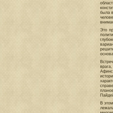
област
консти
была в
челов
внима
Это п
полити
глубок
вариан
решит
основ
Встреч
врага,
Афинск
истори
характ
справе
планов
Пайде
В этом
лежала
многие