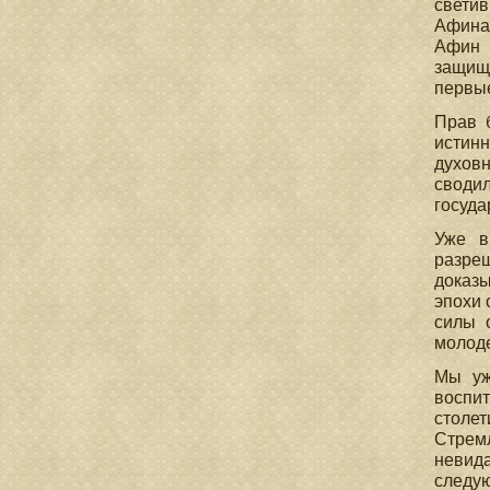
светив
Афинам
Афин 
защищ
первые
Прав 
истин
духовн
своди
госуда
Уже в
разре
доказы
эпохи 
силы 
молоде
Мы уж
воспит
столет
Стрем
невид
следу