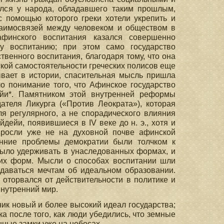
ался у народа, обладавшего таким прошлым,
с помощью которого греки хотели укрепить и
заимосвязей между человеком и обществом в
финского воспитания казался совершенно
 воспитанию; при этом само государство
твенного воспитания, благодаря тому, что она
кой самостоятельности греческих полисов еще
ывает в истории, спасительная мысль пришла
 понимание того, что Афинское государство
ейи*. Памятником этой внутренней реформы
ателя Ликурга («Против Леократа»), которая
ля регулярного, а не спорадического влияния
ейи, появившиеся в IV веке до н. э., хотя и
ыросли уже не на духовной почве афинской
енние проблемы демократии были толчком к
 было удерживать в унаследованных формах, и
тих форм. Мысли о способах воспитании шли
даваться мечтам об идеальном образовании.
х оторвался от действительности в политике и
внутренний мир.
ник новый и более высокий идеал государства;
а после того, как люди убедились, что земные
шные замки уже на небесах.