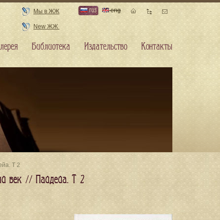
rus
eng
Мы в ЖЖ
New ЖЖ
лерея
Библиотека
Издательство
Контакты
йа. Т 2
й век // Пайдейа. Т 2