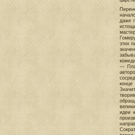
Перен
начало
даже 
истощи
масте
Гомеру
этих п
значен
забыв
комеди
— Пла
автор
сосред
конце
Значи
твори
обраща
велики
идеи 
произв
направ
Сократ