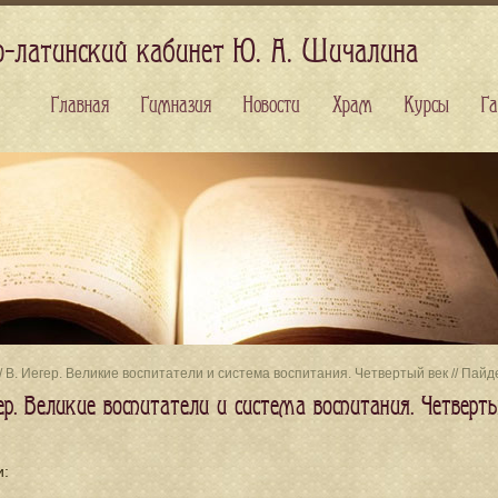
о-латинский кабинет Ю. А. Шичалина
Главная
Гимназия
Новости
Храм
Курсы
Га
/ В. Йегер. Великие воспитатели и система воспитания. Четвертый век // Пайде
ер. Великие воспитатели и система воспитания. Четверты
и: