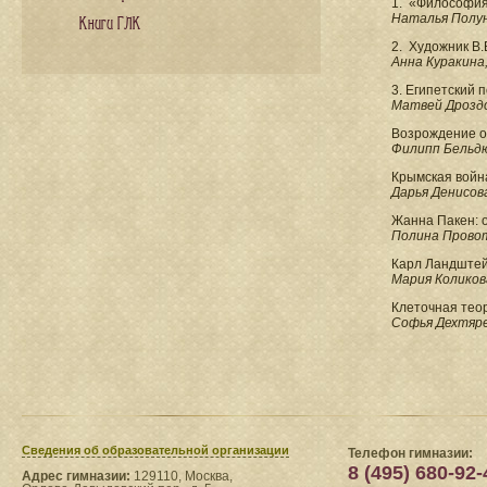
1. «Философия 
Наталья Полуни
Книги ГЛК
2. Художник В.
Анна Куракина, 
3. Египетский 
Матвей Дроздов,
Возрождение ол
Филипп Бельдюш
Крымская война
Дарья Денисова,
Жанна Пакен: о
Полина Провото
Карл Ландштейн
Мария Коликова
Клеточная тео
Софья Дехтярев
Сведения​ об образовательной организации
Телефон гимназии:
8 (495) 680-92-
Адрес гимназии:
129110, Москва,