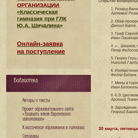
Открытие конференц
ОРГАНИЗАЦИИ
1. Рихард Вагн
«Классическая
Артемий Резвых
гимназия при ГЛК
2. Обер-проку
Ю.А. Шичалина»
Даниил Буров, 
3. Граф Сергей
Иван Пашенцев,
Онлайн-заявка
4. «…Шишков, п
на поступление
Петр Федосов, 
5. Генрих Герц
Николай Гарбуз
6. Изобретение
Федор Будаев, 
Библиотека
7. Мины и торп
Иван Белокопыт
8. К.Э. Циолко
Арсений Ткачен
Авторы и тексты
9. Зарождение 
Проект образовательного сайта
Георгий Бараба
«Тридцать веков Европейской
цивилизации»
Классическое образование в гимназии
30 марта, пятница
Семинары